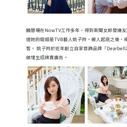
饒慧珊在
NowTV
工作多年，得到新聞女郎發燒友
道她的姐姐是
TVB
藝人姚子羚。被人起底之後，網
皙。 姚子羚於近年創立自家首飾品牌「Dearbe
做埋生招牌賣廣告。