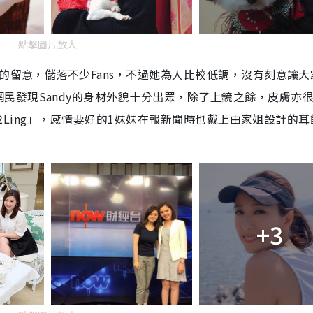
點擊圖片放大
的留意，儲落不少
Fans
，不過她為人比較低調，沒有刻意讓大
民發現Sandy的身材外貌十分出眾，除了上鏡之餘，皮膚亦
ll2Ling」，感情要好的1妹妹在報新聞時也戴上由家姐設計的
+3