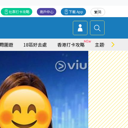
社群打卡攻略
商戶中心
下載 App
繁
简
周圍遊
18區好去處
香港打卡攻略
主題特集