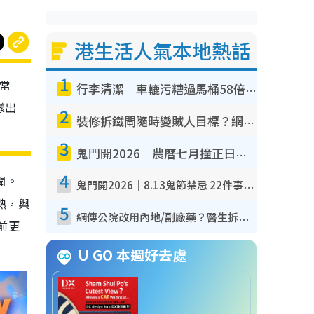
港生活人氣本地熱話
1
經常
行李清潔｜車轆污糟過馬桶58倍！專家警告忌用酒精抹 教1招免污手除菌
樣出
2
裝修拆鐵閘隨時變賊人目標？網民揭2大關鍵用途：裝新式等於白裝？附新舊鐵閘分別
3
鬼門開2026｜農曆七月撞正日全食特別邪？專家警告切忌做一事！揭4大禁忌+2招保平安
4
聞。
鬼門開2026｜8.13鬼節禁忌 22件事唔做得！燒肉、刺身要少食？半夜勿吹口哨/打呢個電話
熟，與
5
網傳公院改用內地/副廠藥？醫生拆解正副廠分別 揭4類人換藥隨時出事
前更
U GO 本週好去處