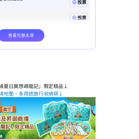
緣夏日異想尋龍記」限定精品↓
境地墊、多用途旅行收納袋↓