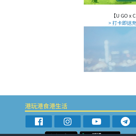
【U GO x
> 打卡即送充
港玩港食港生活