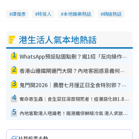
譚俊彥
特技人
本地娛樂熱話
網絡熱話
港生活人氣本地熱話
1
WhatsApp預設貼圖點刪？揭1招「反向操作」還原簡潔介面 附3步實測教學
2
香港山邊鐵閘邊門大開？內地客困惑意義何在！網民神回覆：呢種叫法理性防禦
3
鬼門開2026｜農曆七月撞正日全食特別邪？專家警告切忌做一事！揭4大禁忌+2招保平安
4
奪命寄生蟲｜食生菜狂瀉首現死者！疫潮惡化錄1.8萬宗病例 揭洗菜3大謬誤
5
內地客歎港人唔識老！揭港鐵保鮮級冷氣 港人求放過：咪投訴