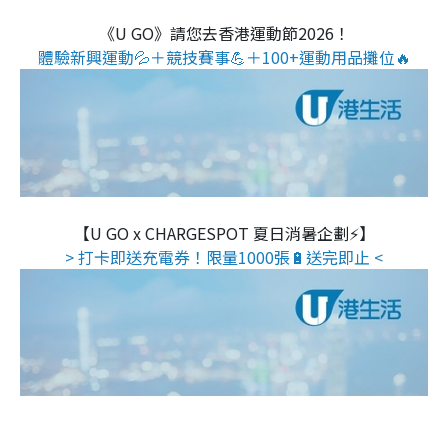
《U GO》請您去香港運動節2026！
體驗新興運動💦＋競技賽事💪＋100+運動用品攤位🔥
【U GO x CHARGESPOT 夏日消暑企劃⚡】
> 打卡即送充電券！限量1000張🔋送完即止 <