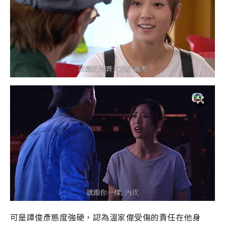
可是譚俊彥態度強硬，認為溫家偉受傷的責任在他身