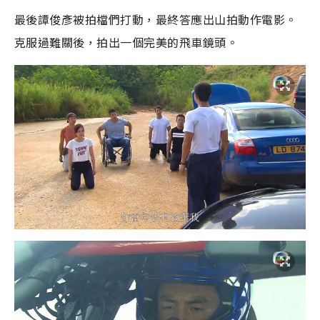
最後譚俊彥被拍檔們打動，最終答應出山拍動作電影。
克服過難關後，拍出一個完美的飛車鏡頭。