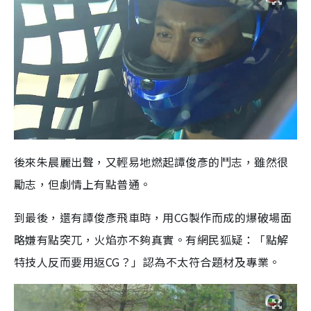
後來朱晨麗出聲，又輕易地燃起譚俊彥的鬥志，雖然很
勵志，但劇情上有點普通。
到最後，還有譚俊彥飛車時，用CG製作而成的爆破場面
略嫌有點突兀，火焰亦不夠真實。有網民狐疑：「點解
特技人反而要用返CG？」認為不太符合題材及專業。