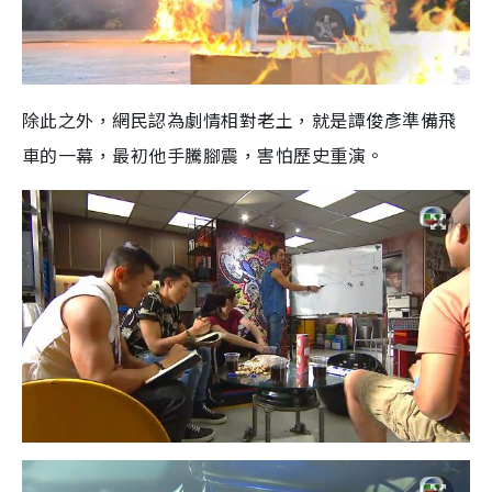
除此之外，網民認為劇情相對老土，就是譚俊彥準備飛
車的一幕，最初他手騰腳震，害怕歷史重演。