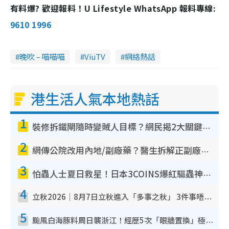
有料爆? 歡迎報料！U Lifestyle WhatsApp 報料專線:
9610 1996
晚吹 – 喵喵喵
ViuTV
網絡熱話
港生活人氣本地熱話
1
裝修拆鐵閘隨時變賊人目標？網民揭2大關鍵用途：裝新式等於白裝？附新舊鐵閘分別
2
網傳公院改用內地/副廠藥？醫生拆解正副廠分別 揭4類人換藥隨時出事
3
怕蟲人士夏日救星！日本3COINS爆紅驅蟲神器$45起 1招「全程免觸碰」輕鬆搞定小強
4
立秋2026｜8月7日立秋進入「多事之秋」 3件事唔做得！專家教6招開運 清枱頭／銀包納氣接好運
5
颱風白海豚料周日襲浙江！經歷5次「眼牆置換」極罕見 成登陸內地最長途颱風