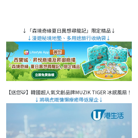
↓「森境奇緣夏日異想尋龍記」限定精品↓
↓漫遊秘境地墊、多用途旅行收納袋↓
【送您🐯】韓國超人氣文創品牌MUZIK TIGER 冰感風扇！
↓將萌虎嘅慵懶療癒帶返屋企↓