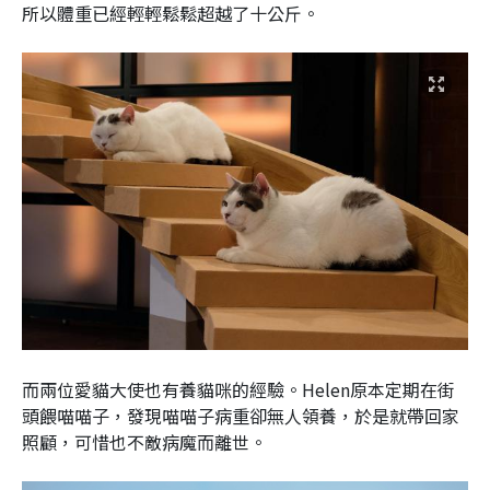
所以體重已經輕輕鬆鬆超越了十公斤。
而兩位愛貓大使也有養貓咪的經驗。Helen原本定期在街
頭餵喵喵子，發現喵喵子病重卻無人領養，於是就帶回家
照顧，可惜也不敵病魔而離世。