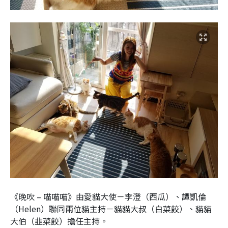
《晚吹 – 喵喵喵》由愛貓大使－李澄（西瓜）、譚凱倫
（Helen）聯同兩位貓主持－貓貓大叔（白菜餃）、貓貓
大伯（韭菜餃）擔任主持。