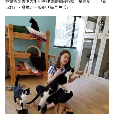
亦會探訪香港大街小巷裡隱藏著的各種「舖頭貓」、「街
市貓」，發掘非一般的「喵星生活」。