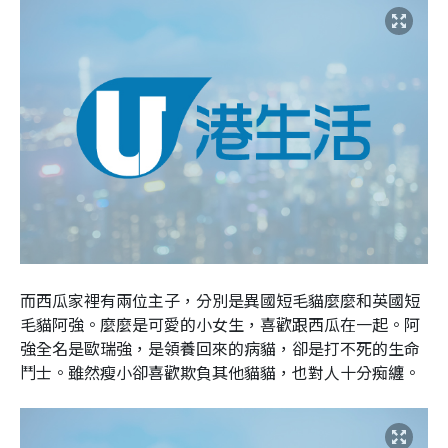
而西瓜家裡有兩位主子，分別是異國短毛貓麼麼和英國短
毛貓阿強。麼麼是可愛的小女生，喜歡跟西瓜在一起。阿
強全名是歐瑞強，是領養回來的病貓，卻是打不死的生命
鬥士。雖然瘦小卻喜歡欺負其他貓貓，也對人十分痴纏。