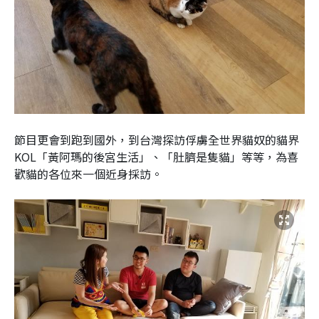
節目更會到跑到國外，到台灣探訪俘虜全世界貓奴的貓界
KOL「黃阿瑪的後宮生活」、「肚臍是隻貓」等等，為喜
歡貓的各位來一個近身採訪。