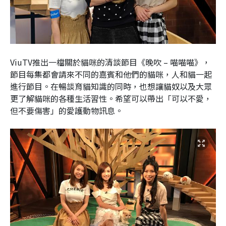
ViuTV推出一檔關於貓咪的清談節目《晚吹 – 喵喵喵》，
節目每集都會請來不同的嘉賓和他們的貓咪，人和貓一起
進行節目。在暢談育貓知識的同時，也想讓貓奴以及大眾
更了解貓咪的各種生活習性。希望可以帶出「可以不愛，
但不要傷害」的愛護動物訊息。