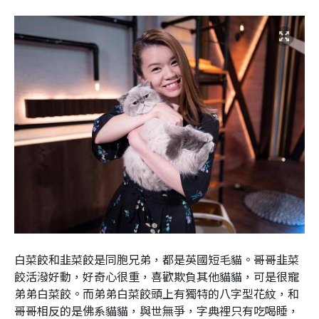
白菜餃和韭菜餃是同胞兄弟，都是英國短毛貓。哥哥韭菜
餃活潑好動，好奇心很重，喜歡欺負其他貓貓，可是很寵
弟弟白菜餃。而弟弟白菜餃頭上有獨特的八字型花紋，和
哥哥相反的是佛系貓貓，與世無爭，字典裡只有吃喝睡，