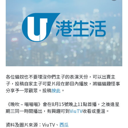
各位貓奴也不要埋沒你們主子的表演天份，可以出賣主
子，投稿自家主子可愛片段在節目內播放，將貓貓趣怪事
分享予一眾觀眾。投稿
按此
。
《晚吹 – 喵喵喵》會在8月15號晚上11點首播，之後逢星
期三同一時間播出，有興趣可到
ViuTV
收看或重溫。
資料及圖片來源：ViuTV、
西瓜