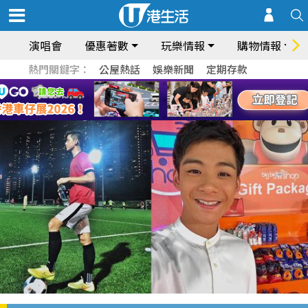
演唱會
優惠著數
玩樂情報
購物情報
熱門關鍵字：
公屋熱話
娛樂新聞
定期存款