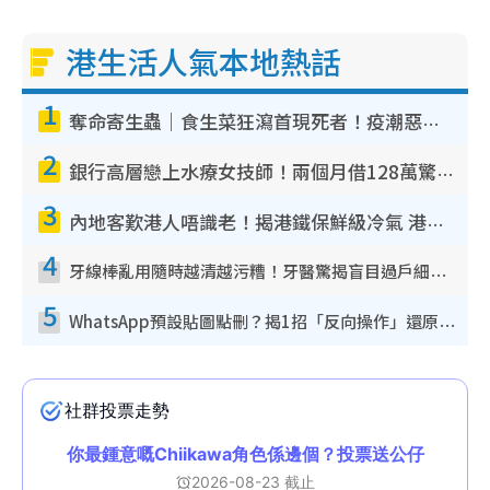
港生活人氣本地熱話
1
奪命寄生蟲｜食生菜狂瀉首現死者！疫潮惡化錄1.8萬宗病例 揭洗菜3大謬誤
2
銀行高層戀上水療女技師！兩個月借128萬驚覺「沉船」沉落火海 揭背後疑似邪教操控賣淫
3
內地客歎港人唔識老！揭港鐵保鮮級冷氣 港人求放過：咪投訴
4
牙線棒亂用隨時越清越污糟！牙醫驚揭盲目過戶細菌恐致蛀牙：呢種先係日常真保養
5
WhatsApp預設貼圖點刪？揭1招「反向操作」還原簡潔介面 附3步實測教學