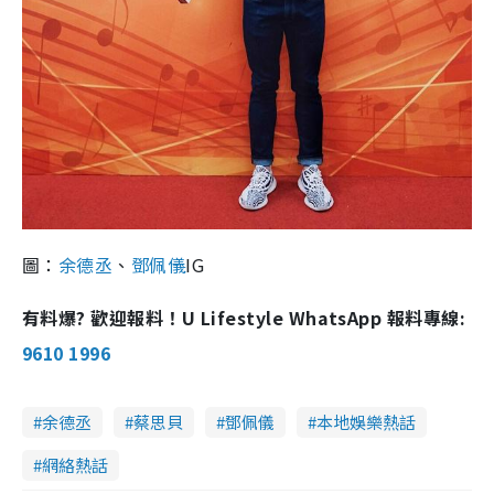
圖：
余德丞
、
鄧佩儀
IG
有料爆? 歡迎報料！U Lifestyle WhatsApp 報料專線:
9610 1996
余德丞
蔡思貝
鄧佩儀
本地娛樂熱話
網絡熱話