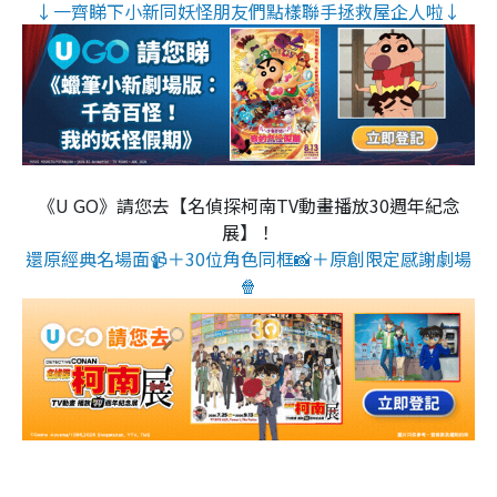
↓一齊睇下小新同妖怪朋友們點樣聯手拯救屋企人啦↓
《U GO》請您去【名偵探柯南TV動畫播放30週年紀念
展】！
還原經典名場面📹＋30位角色同框📸＋原創限定感謝劇場
🍿