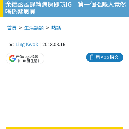
余德丞甦醒轉病房即玩IG 第一個搵嘅人竟然
唔係蔡思貝
首頁
生活話題
熱話
文:
Ling Kwok
2018.08.16
在Google追蹤
用 App 睇文
《UHK 港生活》