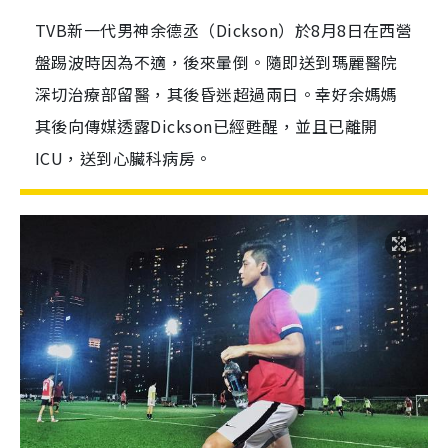
TVB新一代男神余德丞（Dickson）於8月8日在西營
盤踢波時因為不適，後來暈倒。隨即送到瑪麗醫院
深切治療部留醫，其後昏迷超過兩日。幸好余媽媽
其後向傳媒透露Dickson已經甦醒，並且已離開
ICU，送到心臟科病房。