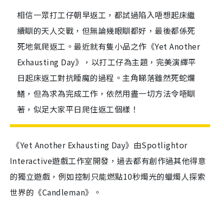
相信一眾打工仔朝早返工，都試過陷入唔想起床繼
續瞓的天人交戰，但無論幾眼瞓都好，最後都係死
死地氣爬返工。最近就有隻小品之作《Yet Another
Exhausting Day》，以打工仔為主題，完美演繹平
日起床返工對抗睡魔的過程。主角睇落雖然死蛇爛
鱔，但為求為完成工作，依然用盡一切方法令唔瞓
著，似足大家平日爬住返工個樣！
《Yet Another Exhausting Day》由Spotlightor
Interactive遊戲工作室開發，過去都有創作過其他得意
的獨立遊戲，例如控制只能燃點10秒燭光的蠟燭人探索
世界的《Candleman》。