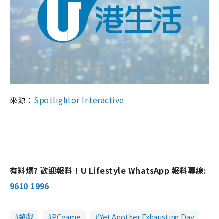
來源：
Spotlightor Interactive
有料爆? 歡迎報料！U Lifestyle WhatsApp 報料專線:
9610 1996
遊戲
PCgame
Yet Another Exhausting Day