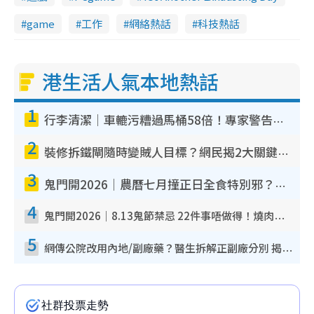
game
工作
網絡熱話
科技熱話
港生活人氣本地熱話
1
行李清潔｜車轆污糟過馬桶58倍！專家警告忌用酒精抹 教1招免污手除菌
2
裝修拆鐵閘隨時變賊人目標？網民揭2大關鍵用途：裝新式等於白裝？附新舊鐵閘分別
3
鬼門開2026｜農曆七月撞正日全食特別邪？專家警告切忌做一事！揭4大禁忌+2招保平安
4
鬼門開2026｜8.13鬼節禁忌 22件事唔做得！燒肉、刺身要少食？半夜勿吹口哨/打呢個電話
5
網傳公院改用內地/副廠藥？醫生拆解正副廠分別 揭4類人換藥隨時出事