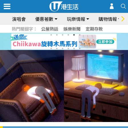
演唱會
優惠著數
玩樂情報
購物情報
熱門關鍵字：
公屋熱話
娛樂新聞
定期存款