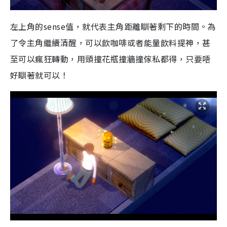
左上角的
sense
值，就代表主角距離瞓著剩下的時間。為
了令主角繼續清醒，可以飲咖啡或者能量飲料提神，甚
至可以瘋狂轉動，用頭撞花瓶撞牆撞傢私都得，只要唔
好瞓著就可以！