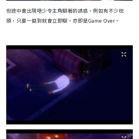
但途中會出現唔少令主角瞓著的誘惑，例如有不少枕
頭，只要一掂到就會立即瞓，亦即是
Game Over
。