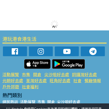
港玩港食港生活
活動展覽
市集
開倉
尖沙咀好去處
銅鑼灣好去處
元朗好去處
荃灣好去處
旺角好去處
社會
餐廳情報
戶外郊遊
社會福利
熱門類別
網民熱話
活動展覽
市集
開倉
尖沙咀好去處
銅鑼灣好去處
元朗好去處
荃灣好去處
旺角好去處
社會
U Lifestyle 會使用Cookies來改善您的網站體驗，請確定您同意