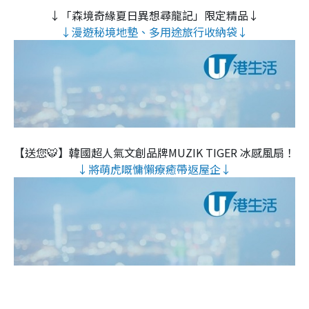
↓「森境奇緣夏日異想尋龍記」限定精品↓
↓漫遊秘境地墊、多用途旅行收納袋↓
【送您🐯】韓國超人氣文創品牌MUZIK TIGER 冰感風扇！
↓將萌虎嘅慵懶療癒帶返屋企↓