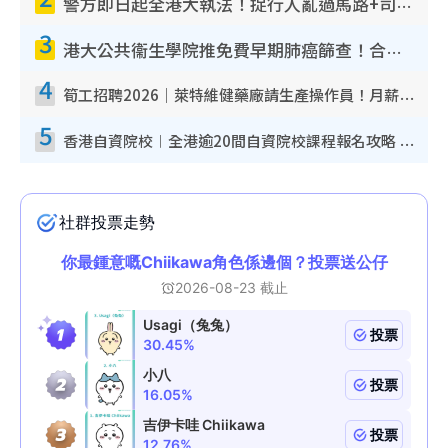
警方即日起全港大執法！捉行人亂過馬路+司機不專注駕駛！亂過馬路罰$2000
3
港大公共衞生學院推免費早期肺癌篩查！合資格人士將獲全額資助定期血液化驗／電腦斷層掃描／風險評估
4
筍工招聘2026｜萊特維健藥廠請生產操作員！月薪高達$1.7萬 冷氣廠房/五天工作/保證雙糧
5
香港自資院校︱全港逾20間自資院校課程報名攻略 留位費可退/申請日期/報名連結