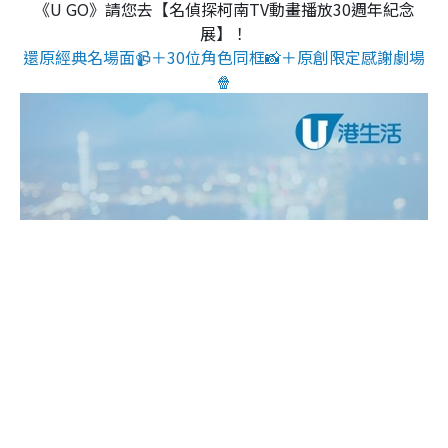
《U GO》請您去【名偵探柯南TV動畫播放30週年紀念
展】！
還原經典名場面📹＋30位角色同框📸＋原創限定感謝劇場
🍿