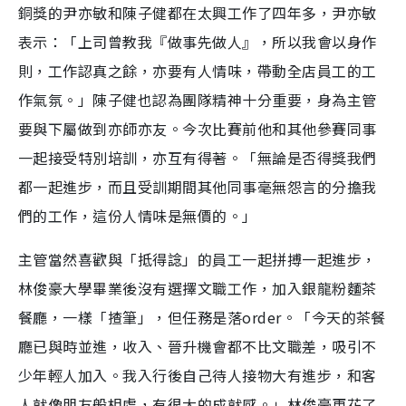
銅獎的尹亦敏和陳子健都在太興工作了四年多，尹亦敏
表示：「上司曾教我『做事先做人』，所以我會以身作
則，工作認真之餘，亦要有人情味，帶動全店員工的工
作氣氛。」陳子健也認為團隊精神十分重要，身為主管
要與下屬做到亦師亦友。今次比賽前他和其他參賽同事
一起接受特別培訓，亦互有得著。「無論是否得獎我們
都一起進步，而且受訓期間其他同事毫無怨言的分擔我
們的工作，這份人情味是無價的。」
主管當然喜歡與「抵得諗」的員工一起拼搏一起進步，
林俊豪大學畢業後沒有選擇文職工作，加入銀龍粉麵茶
餐廳，一樣「揸筆」，但任務是落order。「今天的茶餐
廳已與時並進，收入、晉升機會都不比文職差，吸引不
少年輕人加入。我入行後自己待人接物大有進步，和客
人就像朋友般相處，有很大的成就感。」林俊豪更花了