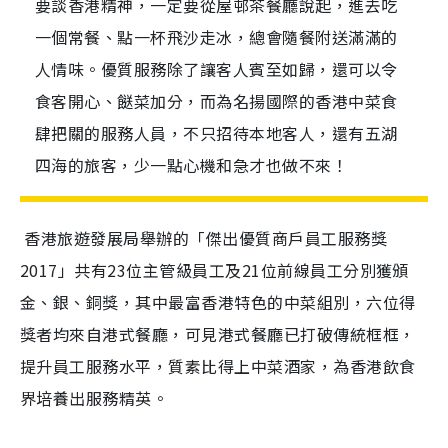
要談香港精神，一定要從屋邨茶餐廳說起，進去吃
一個常餐、點一杯飛沙走冰，總會隨餐附送滿滿的
人情味。優質服務除了讓客人賓至如歸，還可以令
食客開心、餸菜加分，而為名揚國際的香港中菜食
肆把關的服務人員，不只招待本地客人，還有五湖
四海的旅客，少一點心機和急才也做不來！
香港旅遊發展局舉辦的「傑出優質商戶員工服務獎
2017」共有23位主管級員工及21位前線員工分別獲頒
金、銀、銅獎，其中最富香港特色的中菜組別，六位得
獎者均來自港式餐廳，可見港式餐廳已打破傳統框框，
提升員工服務水平，質素比得上中菜酒家，為香港飲食
界培養出服務精英。