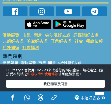
活動展覽
市集
開倉
尖沙咀好去處
銅鑼灣好去處
元朗好去處
荃灣好去處
旺角好去處
社會
餐廳情報
戶外郊遊
社會福利
熱門類別
網民熱話
活動展覽
市集
開倉
尖沙咀好去處
銅鑼灣好去處
元朗好去處
荃灣好去處
旺角好去處
社會
U Lifestyle 會使用Cookies來改善您的網站體驗，請確定您同意
接受本網站之
私隱政策和使用條款
才可繼續瀏覽。
餐廳情報
戶外郊遊
熱門標籤
我已閱讀及同意
#UGO搵好去處
#人氣活動推介
#美食社群熱話
#親子玩樂好去處
#ULifestyle應用程式
#限時搶
本週好去處
#UJetso禮物放送
#ULifestyle商戶中心
#著數
#網絡熱話