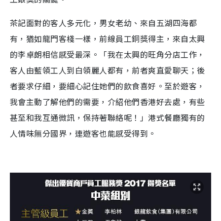
茶記面對的客人多元化，男女老幼、來自五湖四海都
有，猶如龍門客棧一樣，前線員工銅獎得主，來自太興
的李卓朗相信感受最深。「我在太興的旺角分店工作，
客人由藍領工人到白領麗人都有，前者爽直愛聊天；後
者要求仔細，要細心記住她們的飲食喜好。至於遊客，
我會主動了解他們的需要，介紹他們香港好去處，有些
甚至和我互通微訊，保持著聯絡呢！」港式餐廳獨有的
人情味無分國界，連遊客也能感受得到。