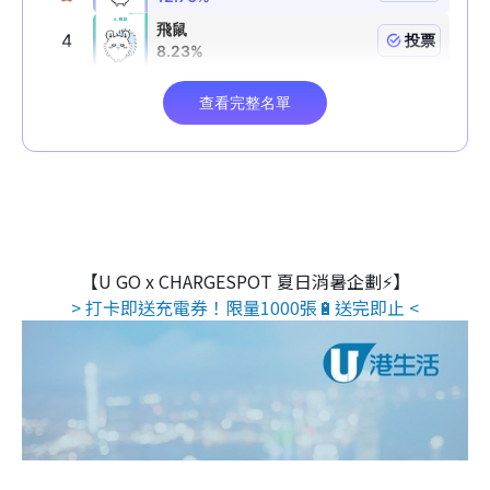
【U GO x CHARGESPOT 夏日消暑企劃⚡】
> 打卡即送充電券！限量1000張🔋送完即止 <