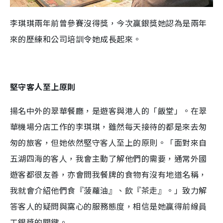
李琪琪兩年前曾參賽沒得獎，今次贏銀獎她認為是兩年
來的歷練和公司培訓令她成長起來。
堅守客人至上原則
揚名中外的翠華餐廳，是遊客與港人的「飯堂」。在翠
華機場分店工作的李琪琪，雖然每天接待的都是來去匆
匆的旅客，但她依然堅守客人至上的原則。「面對來自
五湖四海的客人，我會主動了解他們的需要，通常外國
遊客都很友善，亦會問我餐牌的食物有沒有地道名稱，
我就會介紹他們食『菠蘿油』、飲『茶走』。」致力解
答客人的疑問與窩心的服務態度，相信是她贏得前線員
工銀獎的關鍵。