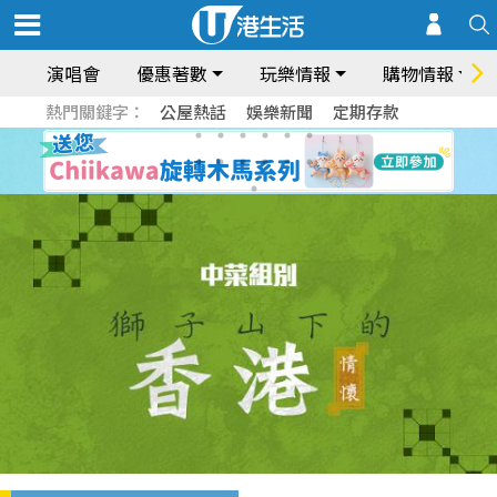
演唱會
優惠著數
玩樂情報
購物情報
熱門關鍵字：
公屋熱話
娛樂新聞
定期存款