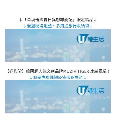
↓「森境奇緣夏日異想尋龍記」限定精品↓
↓漫遊秘境地墊、多用途旅行收納袋↓
【送您🐯】韓國超人氣文創品牌MUZIK TIGER 冰感風扇！
↓將萌虎嘅慵懶療癒帶返屋企↓