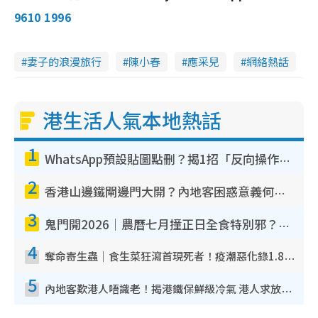
9610 1996
妻子的浪漫旅行
陳小春
應采兒
網絡熱話
港生活人氣本地熱話
1
WhatsApp預設貼圖點刪？揭1招「反向操作」還原簡潔介面 附3步實測教學
2
香港山邊鐵閘邊門大開？內地客困惑意義何在！網民神回覆：呢種叫法理性防禦
3
鬼門開2026｜農曆七月撞正日全食特別邪？專家警告切忌做一事！揭4大禁忌+2招保平安
4
奪命寄生蟲｜食生菜狂瀉首現死者！疫潮惡化錄1.8萬宗病例 揭洗菜3大謬誤
5
內地客歎港人唔識老！揭港鐵保鮮級冷氣 港人求放過：咪投訴