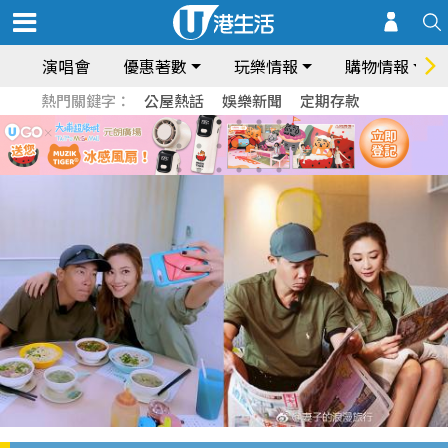
演唱會
優惠著數
玩樂情報
購物情報
熱門關鍵字：
公屋熱話
娛樂新聞
定期存款