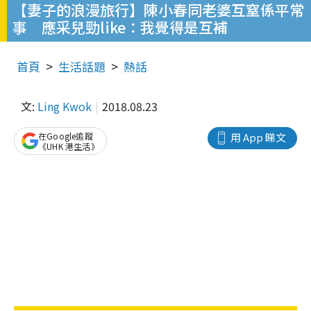
【妻子的浪漫旅行】陳小春同老婆互窒係平常
事 應采兒勁like：我覺得是互補
首頁
生活話題
熱話
文:
Ling Kwok
2018.08.23
在Google追蹤
用 App 睇文
《UHK 港生活》