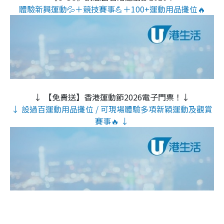
體驗新興運動💦＋競技賽事💪＋100+運動用品攤位🔥
↓ 【免費送】香港運動節2026電子門票！↓
↓ 設過百運動用品攤位 / 可現場體驗多項新穎運動及觀賞
賽事🔥 ↓