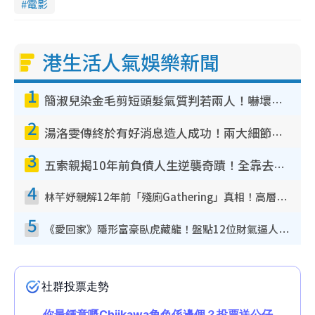
電影
港生活人氣娛樂新聞
1
簡淑兒染金毛剪短頭髮氣質判若兩人！嚇壞老公麥大力都認唔出：「你做咩事？」
2
湯洛雯傳終於有好消息造人成功！兩大細節曝孕味極濃惹猜測：大肚婆先會咁！
3
五索親揭10年前負債人生逆襲奇蹟！全靠去一地方轉運後即遇上馬先生
4
林芊妤親解12年前「殘廁Gathering」真相！高層解約一句話重創尊嚴至今拒返TVB
5
《愛回家》隱形富豪臥虎藏龍！盤點12位財氣逼人的有錢藝人：呢位靚女3億身家唔憂做