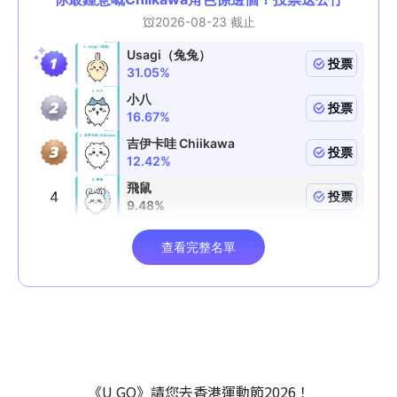
《U GO》請您去香港運動節2026！