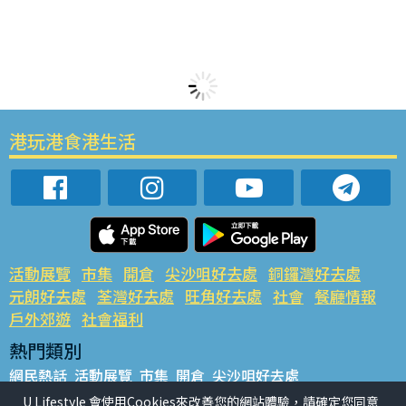
港玩港食港生活
活動展覽
市集
開倉
尖沙咀好去處
銅鑼灣好去處
元朗好去處
荃灣好去處
旺角好去處
社會
餐廳情報
戶外郊遊
社會福利
熱門類別
網民熱話
活動展覽
市集
開倉
尖沙咀好去處
銅鑼灣好去處
元朗好去處
荃灣好去處
旺角好去處
社會
U Lifestyle 會使用Cookies來改善您的網站體驗，請確定您同意