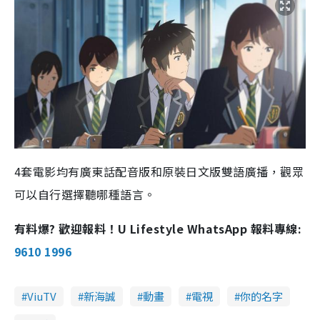
4套電影均有廣東話配音版和原裝日文版雙語廣播，觀眾
可以自行選擇聽哪種語言。
有料爆? 歡迎報料！U Lifestyle WhatsApp 報料專線:
9610 1996
ViuTV
新海誠
動畫
電視
你的名字