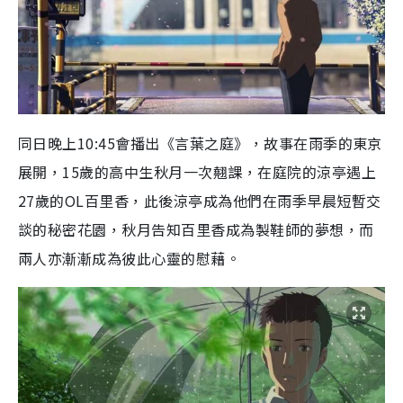
同日晚上10:45會播出《言葉之庭》，故事在雨季的東京
展開，15歲的高中生秋月一次翹課，在庭院的涼亭遇上
27歲的OL百里香，此後涼亭成為他們在雨季早晨短暫交
談的秘密花園，秋月告知百里香成為製鞋師的夢想，而
兩人亦漸漸成為彼此心靈的慰藉。