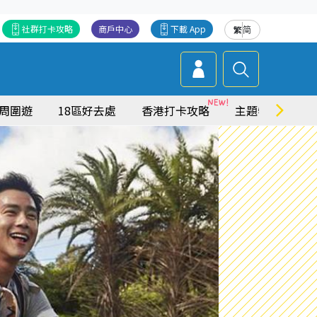
社群打卡攻略
商戶中心
下載 App
繁
简
周圍遊
18區好去處
香港打卡攻略
主題特集