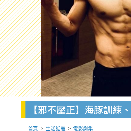
【邪不壓正】海豚訓練、
首頁
生活話題
電影劇集