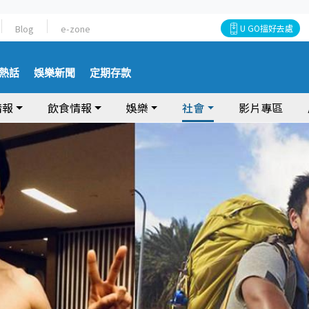
Blog
e-zone
U GO搵好去處
熱話
娛樂新聞
定期存款
情報
飲食情報
娛樂
社會
影片專區