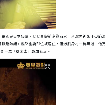
，電影是日本侵華，七七事變前夕為背景，台灣男神彭于晏飾
日掀起熱議，雖然重要部位被遮住，但爆肌身材一覽無遺，他
，睇到一眾「彭太太」鼻血狂流。