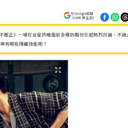
在Google追蹤
《UHK 港生活》
《邪不壓正》一場在女星許晴面前全裸的戲份引起熱烈討論，不過
男神有哪些隱藏技能呢？