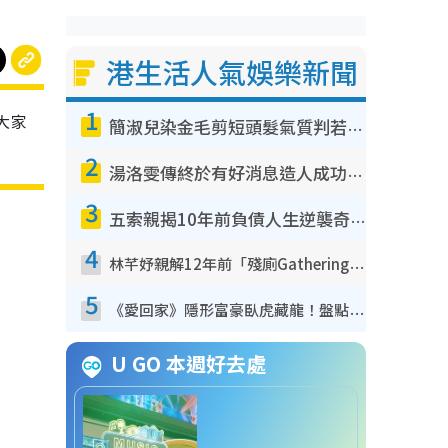
港生活人氣娛樂新聞
1
大家
簡淑兒染金毛剪短頭髮氣質判若兩人！嚇壞老公麥大力都認唔出：「你做咩事？」
2
湯洛雯傳終於有好消息造人成功！兩大細節曝孕味極濃惹猜測：大肚婆先會咁！
3
五索親揭10年前負債人生逆襲奇蹟！全靠去一地方轉運後即遇上馬先生
4
林芊妤親解12年前「殘廁Gathering」真相！高層解約一句話重創尊嚴至今拒返TVB
5
《愛回家》隱形富豪臥虎藏龍！盤點12位財氣逼人的有錢藝人：呢位靚女3億身家唔憂做
U GO 本週好去處