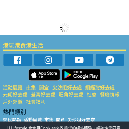
港玩港食港生活
活動展覽
市集
開倉
尖沙咀好去處
銅鑼灣好去處
元朗好去處
荃灣好去處
旺角好去處
社會
餐廳情報
戶外郊遊
社會福利
熱門類別
網民熱話
活動展覽
市集
開倉
尖沙咀好去處
銅鑼灣好去處
元朗好去處
荃灣好去處
旺角好去處
社會
U Lifestyle 會使用Cookies來改善您的網站體驗，請確定您同意