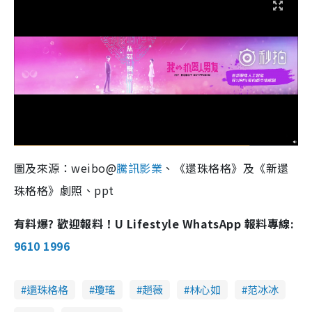
圖及來源：weibo@
騰訊影業
、《還珠格格》及《新還
珠格格》劇照、ppt
有料爆? 歡迎報料！U Lifestyle WhatsApp 報料專線:
9610 1996
還珠格格
瓊瑤
趙薇
林心如
范冰冰