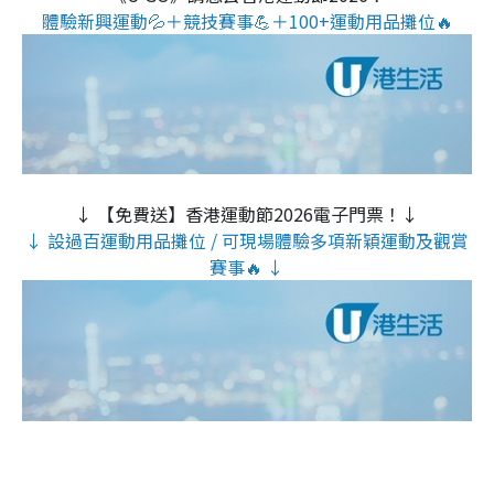
體驗新興運動💦＋競技賽事💪＋100+運動用品攤位🔥
↓ 【免費送】香港運動節2026電子門票！↓
↓ 設過百運動用品攤位 / 可現場體驗多項新穎運動及觀賞
賽事🔥 ↓