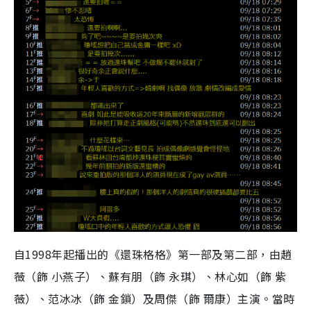
自1998年起播出的《還珠格格》第一部及第二部，由趙
薇（飾 小燕子）、蘇有朋（飾 永琪）、林心如（飾 紫
薇）、范冰冰（飾 金鎖）及周傑（飾 爾康）主演。當時