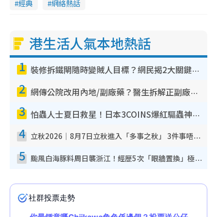
經典
網絡熱話
港生活人氣本地熱話
1
裝修拆鐵閘隨時變賊人目標？網民揭2大關鍵用途：裝新式等於白裝？附新舊鐵閘分別
2
網傳公院改用內地/副廠藥？醫生拆解正副廠分別 揭4類人換藥隨時出事
3
怕蟲人士夏日救星！日本3COINS爆紅驅蟲神器$45起 1招「全程免觸碰」輕鬆搞定小強
4
立秋2026｜8月7日立秋進入「多事之秋」 3件事唔做得！專家教6招開運 清枱頭／銀包納氣接好運
5
颱風白海豚料周日襲浙江！經歷5次「眼牆置換」極罕見 成登陸內地最長途颱風