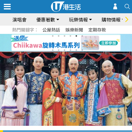
演唱會
優惠著數
玩樂情報
購物情報
熱門關鍵字：
公屋熱話
娛樂新聞
定期存款