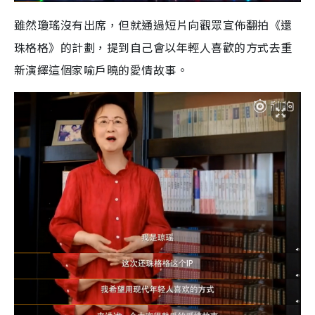
雖然瓊瑤沒有出席，但就通過短片向觀眾宣佈翻拍《還
珠格格》的計劃，提到自己會以年輕人喜歡的方式去重
新演繹這個家喻戶曉的愛情故事。