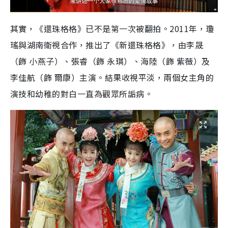
其實，《還珠格格》已不是第一次被翻拍。2011年，瓊
瑤與湖南衛視合作，推出了《新還珠格格》，由李晟
（飾 小燕子）、張睿（飾 永琪）、海陸（飾 紫薇）及
李佳航（飾 爾康）主演。結果收視平淡，兩個女主角的
演技和幼稚的對白一直為觀眾所詬病。