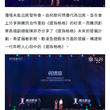
瓊瑤未能出席發佈會，由兒媳何琇瓊代為出席，並在會
上分享與騰訊合作重拍《還珠格格》的初衷。而騰訊影
業高級副總裁陳菲亦分享了《還珠格格》未來的發展計
劃，希望藉著影視、動漫及遊戲多方面的發展，構建新
一代年輕人心目中的《還珠格格》。