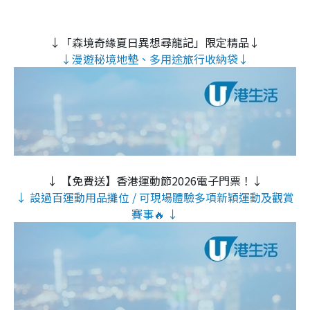
↓「森境奇緣夏日異想尋龍記」限定精品↓
↓漫遊秘境地墊、多用途旅行收納袋↓
↓ 【免費送】香港運動節2026電子門票！↓
↓ 設過百運動用品攤位 / 可現場體驗多項新穎運動及觀賞
賽事🔥 ↓