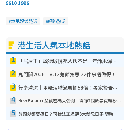
9610 1996
本地娛樂熱話
網絡熱話
港生活人氣本地熱話
1
「居屋王」啟德啟悅苑入伙不足一年淪甩漏之王！插頭噴火花致大停電 多戶業主全屋家電報銷
2
鬼門開2026｜8.13鬼節禁忌 22件事唔做得！燒肉、刺身要少食？半夜勿吹口哨/打呢個電話
3
行李清潔｜車轆污糟過馬桶58倍！專家警告忌用酒精抹 教1招免污手除菌
4
New Balance型號密碼大公開！識睇2個數字買鞋秒知功能免中伏 附5大熱門鞋款
5
剪頭髮都要擇日？司徒法正提醒3大禁忌日子 隨時剪走財運！呢日剪髮恐「剪壽命」？