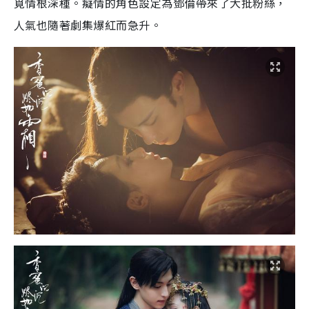
覓情根深種。癡情的角色設定為鄧倫帶來了大批粉絲，
人氣也隨著劇集爆紅而急升。