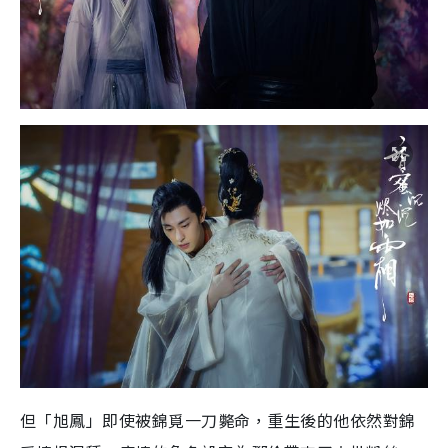
但「旭鳳」即使被錦覓一刀斃命，重生後的他依然對錦