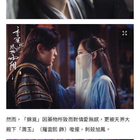
然而，「錦覓」因藥物所致而對情愛無感，更被天界大
殿下「潤玉」（羅雲熙 飾）唆擺，刺殺旭鳳。