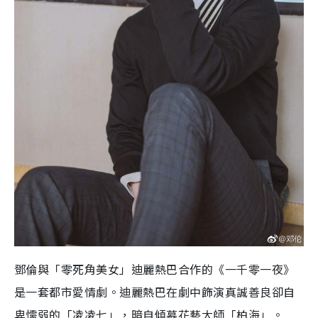
鄧倫與「零死角美女」迪麗熱巴合作的《一千零一夜》
是一套都市愛情劇。迪麗熱巴在劇中飾演真誠善良卻自
卑懦弱的「凌凌七」，暗自傾慕花藝大師「柏海」。