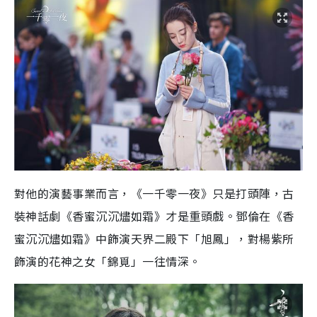
對他的演藝事業而言，《一千零一夜》只是打頭陣，古
裝神話劇《香蜜沉沉燼如霜》才是重頭戲。鄧倫在《香
蜜沉沉燼如霜》中飾演天界二殿下「旭鳳」，對楊紫所
飾演的花神之女「錦覓」一往情深。