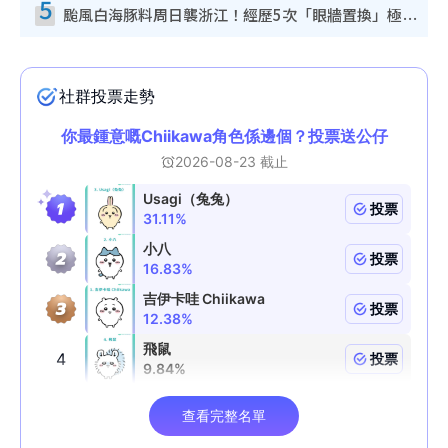
5
颱風白海豚料周日襲浙江！經歷5次「眼牆置換」極罕見 成登陸內地最長途颱風