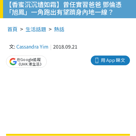
【香蜜沉沉燼如霜】曾任實習爸爸 鄧倫憑
「旭鳳」一角跑出有望躋身內地一線？
首頁
生活話題
熱話
文:
Cassandra Yim
2018.09.21
在Google追蹤
用 App 睇文
《UHK 港生活》