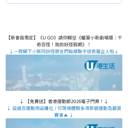
【新會員限定】《U GO》請你睇👹《蠟筆小新劇場版：千
奇百怪！我的妖怪假期》！
↓一齊睇下小新同妖怪朋友們點樣聯手拯救屋企人啦↓
↓ 【免費送】香港運動節2026電子門票！↓
↓ 設過百運動用品攤位 / 可現場體驗多項新穎運動及觀賞
賽事🔥 ↓