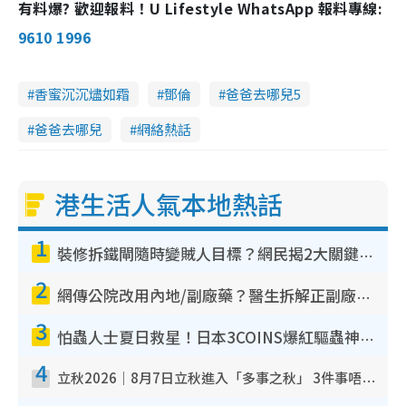
有料爆? 歡迎報料！U Lifestyle WhatsApp 報料專線:
9610 1996
香蜜沉沉燼如霜
鄧倫
爸爸去哪兒5
爸爸去哪兒
網絡熱話
港生活人氣本地熱話
1
裝修拆鐵閘隨時變賊人目標？網民揭2大關鍵用途：裝新式等於白裝？附新舊鐵閘分別
2
網傳公院改用內地/副廠藥？醫生拆解正副廠分別 揭4類人換藥隨時出事
3
怕蟲人士夏日救星！日本3COINS爆紅驅蟲神器$45起 1招「全程免觸碰」輕鬆搞定小強
4
立秋2026｜8月7日立秋進入「多事之秋」 3件事唔做得！專家教6招開運 清枱頭／銀包納氣接好運