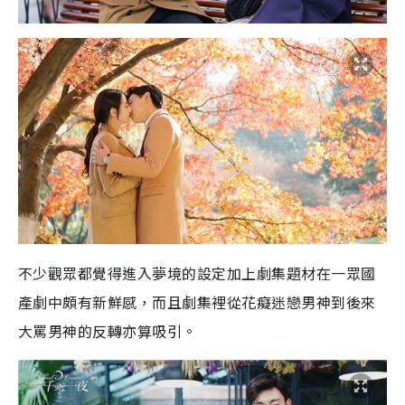
不少觀眾都覺得進入夢境的設定加上劇集題材在一眾國
產劇中頗有新鮮感，而且劇集裡從花癡迷戀男神到後來
大罵男神的反轉亦算吸引。