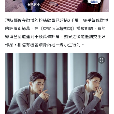
現時鄧倫在微博的粉絲數量已超過2千萬，幾乎每條微博
的評論都過萬。在《香蜜沉沉燼如霜》播放期間，有的
微博甚至能達到十幾萬條評論。如果之後能繼續交出好
作品，相信有機會躋身內地一線小生行列。