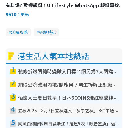
有料爆? 歡迎報料！U Lifestyle WhatsApp 報料專線:
9610 1996
延禧攻略
網絡熱話
港生活人氣本地熱話
1
裝修拆鐵閘隨時變賊人目標？網民揭2大關鍵用途：裝新式等於白裝？附新舊鐵閘分別
2
網傳公院改用內地/副廠藥？醫生拆解正副廠分別 揭4類人換藥隨時出事
3
怕蟲人士夏日救星！日本3COINS爆紅驅蟲神器$45起 1招「全程免觸碰」輕鬆搞定小強
4
立秋2026｜8月7日立秋進入「多事之秋」 3件事唔做得！專家教6招開運 清枱頭／銀包納氣接好運
5
颱風白海豚料周日襲浙江！經歷5次「眼牆置換」極罕見 成登陸內地最長途颱風