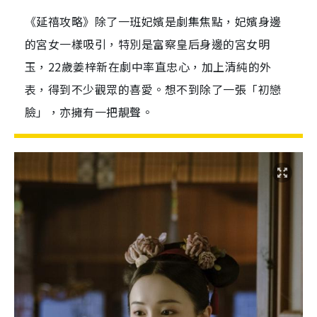
《延禧攻略》除了一班妃嬪是劇集焦點，妃嬪身邊
的宮女一樣吸引，特別是富察皇后身邊的宮女明
玉，22歲姜梓新在劇中率直忠心，加上清純的外
表，得到不少觀眾的喜愛。想不到除了一張「初戀
臉」，亦擁有一把靚聲。