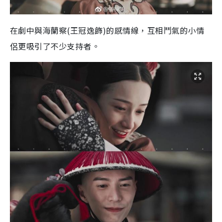
在劇中與海蘭察(王冠逸飾)的感情線，互相鬥氣的小情
侶更吸引了不少支持者。