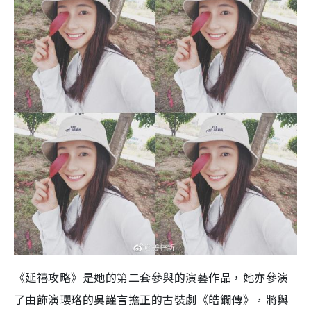
《延禧攻略》是她的第二套參與的演藝作品，她亦參演
了由飾演瓔珞的吳謹言擔正的古裝劇《皓鑭傳》，將與