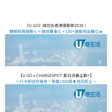
《U GO》請您去香港運動節2026！
體驗新興運動💦＋競技賽事💪＋100+運動用品攤位🔥
【U GO x CHARGESPOT 夏日消暑企劃⚡】
> 打卡即送充電券！限量1000張🔋送完即止 <