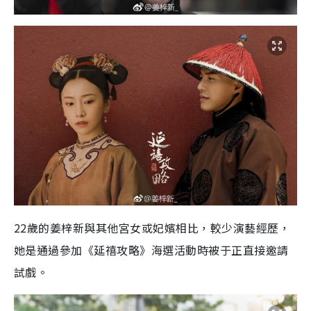
22歲的姜梓新與其他宮女或妃嬪相比，較少演藝經歷，
她是通過參加《延禧攻略》海選活動時被于正直接邀請
試戲。