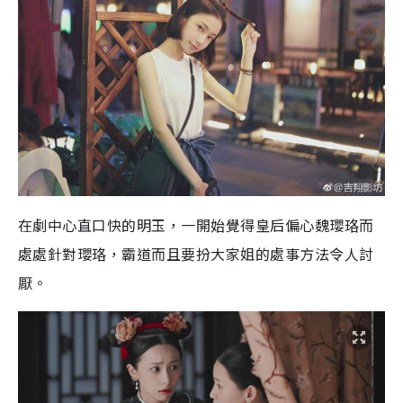
在劇中心直口快的明玉，一開始覺得皇后偏心魏瓔珞而
處處針對瓔珞，霸道而且要扮大家姐的處事方法令人討
厭。