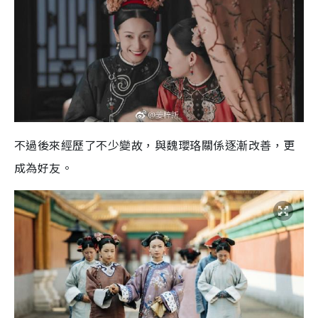
不過後來經歷了不少變故，與魏瓔珞關係逐漸改善，更
成為好友。