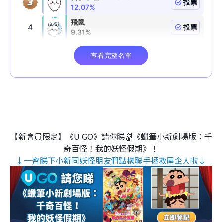
【新會員限定】《U GO》請你睇👹《蠟筆小新劇場版：千
奇百怪！我的妖怪假期》！
↓一齊睇下小新同妖怪朋友們點樣聯手拯救屋企人啦↓