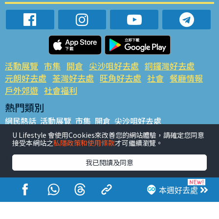
活動展覽
市集
開倉
尖沙咀好去處
銅鑼灣好去處
元朗好去處
荃灣好去處
旺角好去處
社會
餐廳情報
戶外郊遊
社會福利
熱門類別
網民熱話
活動展覽
市集
開倉
尖沙咀好去處
銅鑼灣好去處
元朗好去處
荃灣好去處
旺角好去處
社會
U Lifestyle 會使用Cookies來改善您的網站體驗，請確定您同意
接受本網站之
私隱政策和使用條款
才可繼續瀏覽。
餐廳情報
戶外郊遊
熱門標籤
我已閱讀及同意
#UGO搵好去處
#人氣活動推介
#美食社群熱話
#親子玩樂好去處
#ULifestyle應用程式
#限時搶
本週好去處
#UJetso禮物放送
#ULifestyle商戶中心
#著數
#網絡熱話