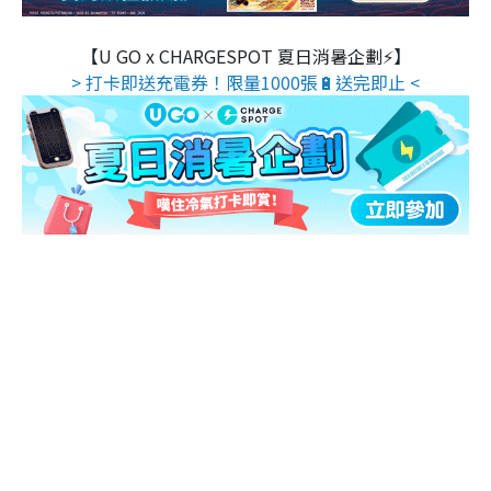
【U GO x CHARGESPOT 夏日消暑企劃⚡】
> 打卡即送充電券！限量1000張🔋送完即止 <