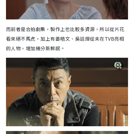
而前者是合拍劇集，製作上也比較多資源，所以從片花
看來絕不馬虎，加上有姜皓文、吳廷燁從未在TVB亮相
的人物，增加幾分新鮮感。