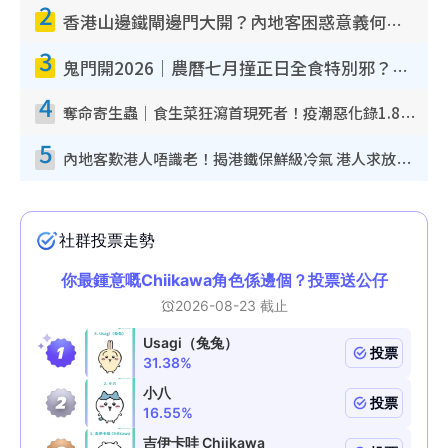
2
香港山邊鐵閘邊門大開？內地客困惑意義何在！網民神回覆：呢種叫法理性防禦
3
鬼門開2026｜農曆七月撞正日全食特別邪？專家警告切忌做一事！揭4大禁忌+2招保平安
4
奪命寄生蟲｜食生菜狂瀉首現死者！疫潮惡化錄1.8萬宗病例 揭洗菜3大謬誤
5
內地客歎港人唔識老！揭港鐵保鮮級冷氣 港人求放過：咪投訴