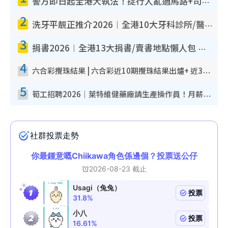
警方即日起全港大執法！捉行人亂過馬路+司機不專注駕駛！亂過馬路罰$2000
2
洗牙平靚正推介2026︱全港10大牙科診所/醫院懶人包 夜診至8點/鎮靜潔牙/醫療券適用
3
捐書2026︱全港13大捐書/賣書地點懶人包 二手課本最高$150＋舊書換免費咖啡/戲票
4
六合彩攪珠結果 | 六合彩近10期攪珠結果出爐+ 近30期最旺熱門中獎號碼
5
筍工招聘2026｜萊特維健藥廠請生產操作員！月薪高達$1.7萬 冷氣廠房/五天工作/保證雙糧