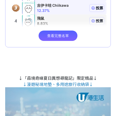
↓「森境奇緣夏日異想尋龍記」限定精品↓
↓漫遊秘境地墊、多用途旅行收納袋↓