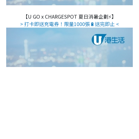
【U GO x CHARGESPOT 夏日消暑企劃⚡】
> 打卡即送充電券！限量1000張🔋送完即止 <