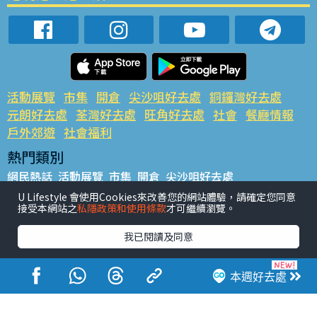
活動展覽
市集
開倉
尖沙咀好去處
銅鑼灣好去處
元朗好去處
荃灣好去處
旺角好去處
社會
餐廳情報
戶外郊遊
社會福利
熱門類別
網民熱話
活動展覽
市集
開倉
尖沙咀好去處
銅鑼灣好去處
元朗好去處
荃灣好去處
旺角好去處
社會
U Lifestyle 會使用Cookies來改善您的網站體驗，請確定您同意
接受本網站之
私隱政策和使用條款
才可繼續瀏覽。
餐廳情報
戶外郊遊
熱門標籤
我已閱讀及同意
#UGO搵好去處
#人氣活動推介
#美食社群熱話
#親子玩樂好去處
#ULifestyle應用程式
#限時搶
本週好去處
#UJetso禮物放送
#ULifestyle商戶中心
#著數
#網絡熱話