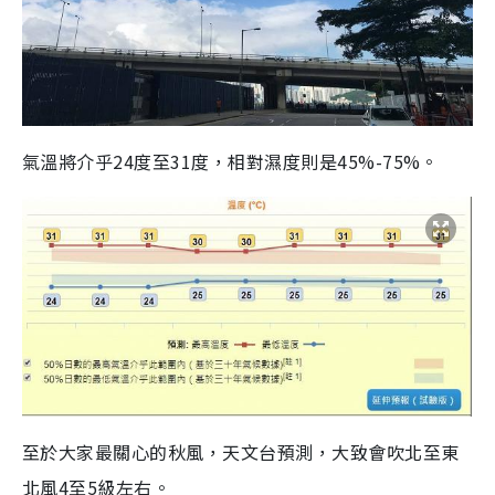
氣溫將介乎24度至31度，相對濕度則是45%-75%。
至於大家最關心的秋風，天文台預測，大致會吹北至東
北風4至5級左右。