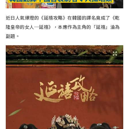
近日人氣爆燈的《延禧攻略》在韓國的譯名竟成了《乾
隆皇帝的女人─延禧》，本應作為主角的「延禧」淪為
副題。