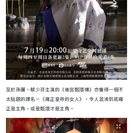
至於孫儷、蔡少芬主演的《後宮甄環傳》亦獲得一個不
太貼題的譯名－《雍正皇帝的女人》，令人混淆到底雍
正是主角，或是甄環才是主角。