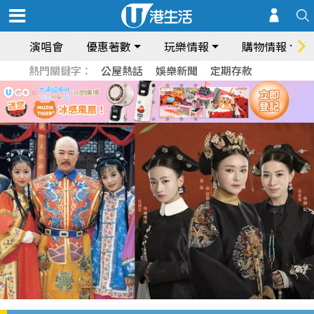
演唱會
優惠著數
玩樂情報
購物情報
熱門關鍵字：
公屋熱話
娛樂新聞
定期存款