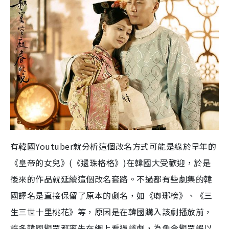
有韓國Youtuber就分析這個改名方式可能是緣於早年的
《皇帝的女兒》(《還珠格格》)在韓國大受歡迎，於是
後來的作品就延續這個改名套路。不過都有些劇集的韓
國譯名是直接保留了原本的劇名，如《瑯琊榜》、《三
生三世十里桃花》等，原因是在韓國購入該劇播放前，
許多韓國觀眾都率先在網上看過該劇，為免令觀眾誤以