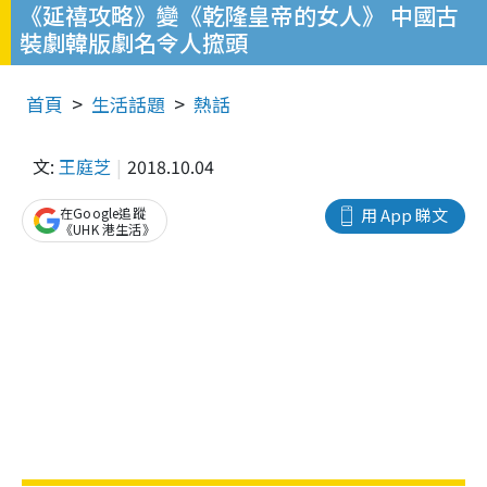
《延禧攻略》變《乾隆皇帝的女人》 中國古
裝劇韓版劇名令人搲頭
首頁
生活話題
熱話
文:
王庭芝
2018.10.04
在Google追蹤
用 App 睇文
《UHK 港生活》