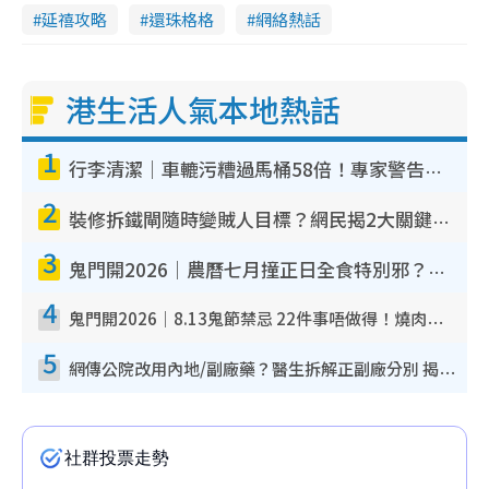
延禧攻略
還珠格格
網絡熱話
港生活人氣本地熱話
1
行李清潔｜車轆污糟過馬桶58倍！專家警告忌用酒精抹 教1招免污手除菌
2
裝修拆鐵閘隨時變賊人目標？網民揭2大關鍵用途：裝新式等於白裝？附新舊鐵閘分別
3
鬼門開2026｜農曆七月撞正日全食特別邪？專家警告切忌做一事！揭4大禁忌+2招保平安
4
鬼門開2026｜8.13鬼節禁忌 22件事唔做得！燒肉、刺身要少食？半夜勿吹口哨/打呢個電話
5
網傳公院改用內地/副廠藥？醫生拆解正副廠分別 揭4類人換藥隨時出事