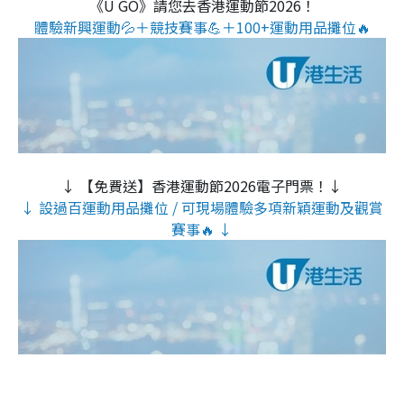
《U GO》請您去香港運動節2026！
體驗新興運動💦＋競技賽事💪＋100+運動用品攤位🔥
↓ 【免費送】香港運動節2026電子門票！↓
↓ 設過百運動用品攤位 / 可現場體驗多項新穎運動及觀賞
賽事🔥 ↓