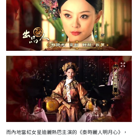
而內地當紅女星迪麗熱巴主演的《秦時麗人明月心》，