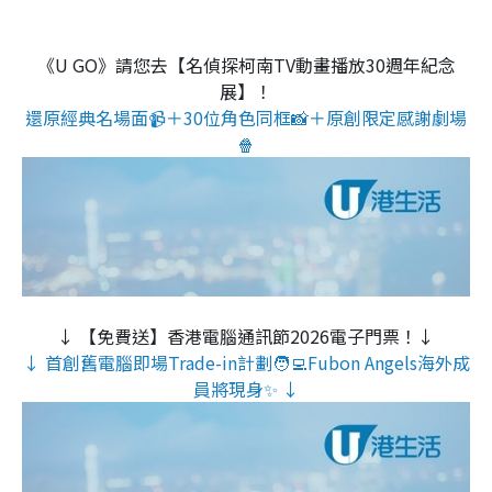
《U GO》請您去【名偵探柯南TV動畫播放30週年紀念
展】！
還原經典名場面📹＋30位角色同框📸＋原創限定感謝劇場
🍿
↓ 【免費送】香港電腦通訊節2026電子門票！↓
↓ 首創舊電腦即場Trade-in計劃🧑‍💻Fubon Angels海外成
員將現身✨ ↓