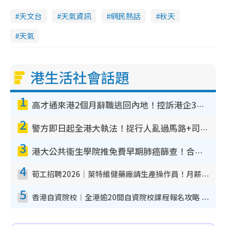
天文台
天氣資訊
網民熱話
秋天
天氣
港生活社會話題
1
高才通來港2個月辭職逃回內地！控訴港企3宗罪 歎微管理極窒息
2
警方即日起全港大執法！捉行人亂過馬路+司機不專注駕駛！亂過馬路罰$2000
3
港大公共衞生學院推免費早期肺癌篩查！合資格人士將獲全額資助定期血液化驗／電腦斷層掃描／風險評估
4
筍工招聘2026｜萊特維健藥廠請生產操作員！月薪高達$1.7萬 冷氣廠房/五天工作/保證雙糧
5
香港自資院校︱全港逾20間自資院校課程報名攻略 留位費可退/申請日期/報名連結