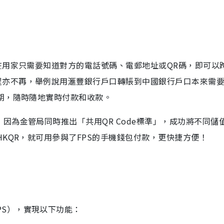
在用家只需要知道對方的電話號碼、電郵地址或
QR
碼，即可以
程亦不再，舉例說用滙豐銀行戶口轉賬到中國銀行戶口本來需
期，隨時隨地實時付款和收款。
，因為金管局同時推出「共用
QR Code
標準」，成功將不同儲
HKQR
，就可用參與了
FPS
的手機錢包付款，更快捷方便！
PS
），實現以下功能：