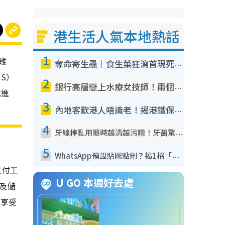
港生活人氣本地熱話
1
雞
奪命寄生蟲｜食生菜狂瀉首現死者！疫潮惡化錄1.8萬宗病例 揭洗菜3大謬誤
S）
2
銀行高層戀上水療女技師！兩個月借128萬驚覺「沉船」沉落火海 揭背後疑似邪教操控賣淫
式進
3
內地客歎港人唔識老！揭港鐵保鮮級冷氣 港人求放過：咪投訴
4
牙線棒亂用隨時越清越污糟！牙醫驚揭盲目過戶細菌恐致蛀牙：呢種先係日常真保養
5
WhatsApp預設貼圖點刪？揭1招「反向操作」還原簡潔介面 附3步實測教學
支付工
U GO 本週好去處
及儲
以享受