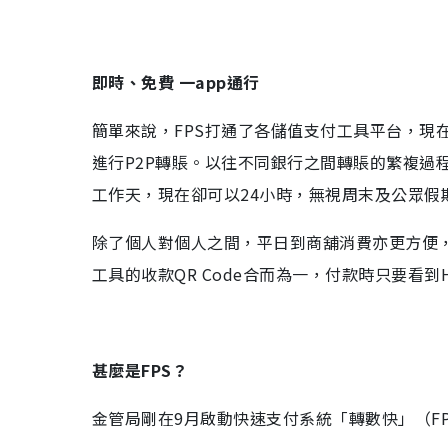
即時、免費 一
app
通行
簡單來說，
FPS
打通了各儲值支付工具平台，現
進行
P2P
轉賬。以往不同銀行之間轉賬的繁複過
工作天，現在卻可以
24
小時，無視周末及公眾假
除了個人對個人之間，平日到商舖消費亦更方便
工具的收款
QR Code
合而為一，付款時只要看到
甚麼是
FPS
？
金管局剛在
9
月啟動快速支付系統「轉數快」（
F