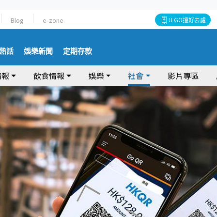
Blog
e-zone
U GO搵好去處
熱話
娛樂新聞
定期存款
情報
飲食情報
娛樂
社會
影片專區