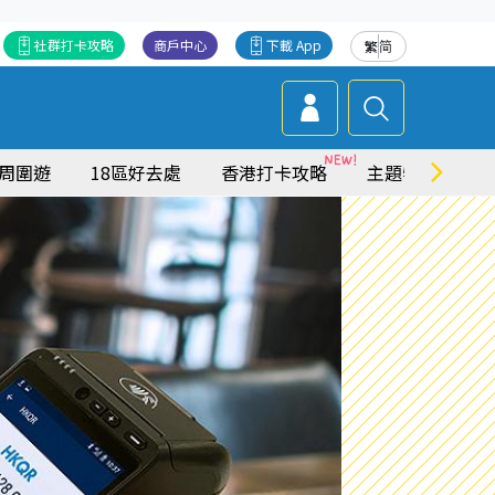
社群打卡攻略
商戶中心
下載 App
繁
简
周圍遊
18區好去處
香港打卡攻略
主題特集