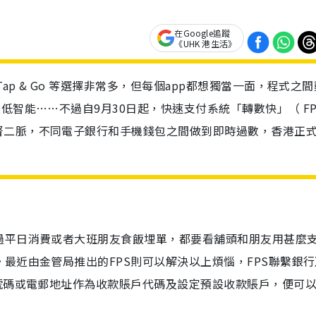
在Google追蹤
《UHK 港生活》
p & Go 等選擇非常多，但每個app都想獨當一面，程式之間
低智能……不過自9月30日起，快速支付系統「轉數快」（ FP
督二脈，不同電子銀行和手機錢包之間做到即時過數，香港正
過平日消費或者大班朋友食飯埋單，都要看舖頭和朋友用甚麼
最近由金管局推出的FPS則可以解決以上煩惱，FPS聯繫銀行
號碼或電郵地址作為收款賬戶代碼及設定預設收款賬戶，便可