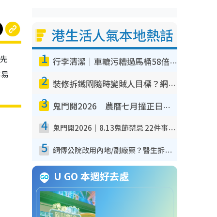
港生活人氣本地熱話
1
點先
行李清潔｜車轆污糟過馬桶58倍！專家警告忌用酒精抹 教1招免污手除菌
容易
2
裝修拆鐵閘隨時變賊人目標？網民揭2大關鍵用途：裝新式等於白裝？附新舊鐵閘分別
3
鬼門開2026｜農曆七月撞正日全食特別邪？專家警告切忌做一事！揭4大禁忌+2招保平安
4
鬼門開2026｜8.13鬼節禁忌 22件事唔做得！燒肉、刺身要少食？半夜勿吹口哨/打呢個電話
5
網傳公院改用內地/副廠藥？醫生拆解正副廠分別 揭4類人換藥隨時出事
U GO 本週好去處