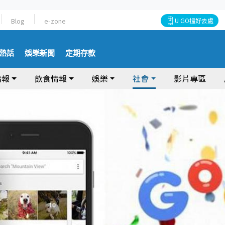
Blog
e-zone
U GO搵好去處
熱話
娛樂新聞
定期存款
情報
飲食情報
娛樂
社會
影片專區