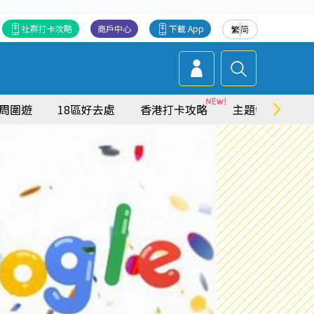
社群打卡攻略
商戶中心
下載 App
繁
简
周圍遊
18區好去處
香港打卡攻略
主題特集