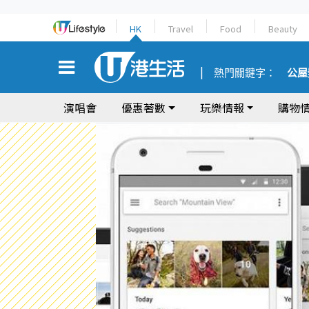
HK
Travel
Food
Beauty
熱門關鍵字：
公屋
演唱會
優惠著數
玩樂情報
購物