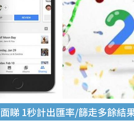
全面睇 1秒計出匯率/篩走多餘結