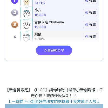
【新會員限定】《U GO》請你睇👹《蠟筆小新劇場版：千
奇百怪！我的妖怪假期》！
↓一齊睇下小新同妖怪朋友們點樣聯手拯救屋企人啦↓