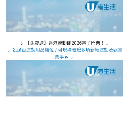
↓ 【免費送】香港運動節2026電子門票！↓
↓ 設過百運動用品攤位 / 可現場體驗多項新穎運動及觀賞
賽事🔥 ↓