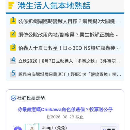
港生活人氣本地熱話
1
裝修拆鐵閘隨時變賊人目標？網民揭2大關鍵用途：裝新式等於白裝？附新舊鐵閘分別
2
網傳公院改用內地/副廠藥？醫生拆解正副廠分別 揭4類人換藥隨時出事
3
怕蟲人士夏日救星！日本3COINS爆紅驅蟲神器$45起 1招「全程免觸碰」輕鬆搞定小強
4
立秋2026｜8月7日立秋進入「多事之秋」 3件事唔做得！專家教6招開運 清枱頭／銀包納氣接好運
5
颱風白海豚料周日襲浙江！經歷5次「眼牆置換」極罕見 成登陸內地最長途颱風