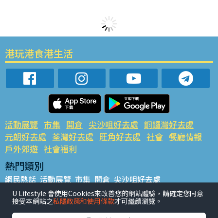
港玩港食港生活
活動展覽
市集
開倉
尖沙咀好去處
銅鑼灣好去處
元朗好去處
荃灣好去處
旺角好去處
社會
餐廳情報
戶外郊遊
社會福利
熱門類別
網民熱話
活動展覽
市集
開倉
尖沙咀好去處
銅鑼灣好去處
元朗好去處
荃灣好去處
旺角好去處
社會
U Lifestyle 會使用Cookies來改善您的網站體驗，請確定您同意
接受本網站之
私隱政策和使用條款
才可繼續瀏覽。
餐廳情報
戶外郊遊