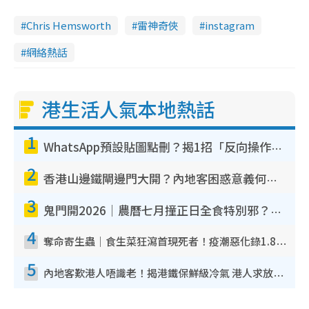
Chris Hemsworth
雷神奇俠
instagram
網絡熱話
港生活人氣本地熱話
1
WhatsApp預設貼圖點刪？揭1招「反向操作」還原簡潔介面 附3步實測教學
2
香港山邊鐵閘邊門大開？內地客困惑意義何在！網民神回覆：呢種叫法理性防禦
3
鬼門開2026｜農曆七月撞正日全食特別邪？專家警告切忌做一事！揭4大禁忌+2招保平安
4
奪命寄生蟲｜食生菜狂瀉首現死者！疫潮惡化錄1.8萬宗病例 揭洗菜3大謬誤
5
內地客歎港人唔識老！揭港鐵保鮮級冷氣 港人求放過：咪投訴