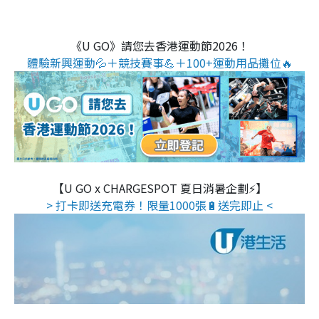
《U GO》請您去香港運動節2026！
體驗新興運動💦＋競技賽事💪＋100+運動用品攤位🔥
【U GO x CHARGESPOT 夏日消暑企劃⚡】
> 打卡即送充電券！限量1000張🔋送完即止 <