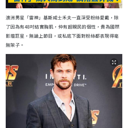
澳洲男星「雷神」基斯咸士禾夫一直深受粉絲愛戴，除
了因為有48吋結實胸肌，仲有超親民的個性，貴為國際
影壇巨星，無論上節目，或私底下面對粉絲都表現得毫
無架子。