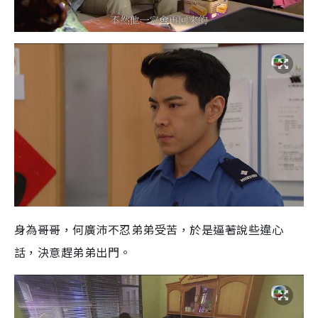
身為哥哥，何廣沛不忍弟弟受苦，於是逼著說些違心
話，決意趕弟弟出門。