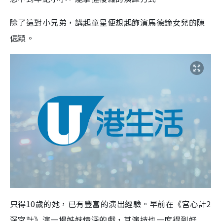
除了這對小兄弟，講起童星便想起飾演馬德鐘女兒的陳
偲穎。
只得10歲的她，已有豐富的演出經驗。早前在《宮心計2
深宮計》演一場姊妹情深的戲，其演技也一度得到好