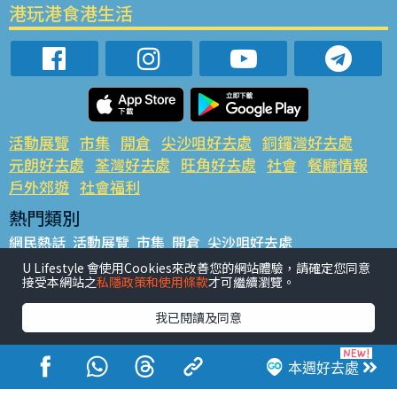
港玩港食港生活
活動展覽
市集
開倉
尖沙咀好去處
銅鑼灣好去處
元朗好去處
荃灣好去處
旺角好去處
社會
餐廳情報
戶外郊遊
社會福利
熱門類別
網民熱話
活動展覽
市集
開倉
尖沙咀好去處
銅鑼灣好去處
元朗好去處
荃灣好去處
旺角好去處
社會
U Lifestyle 會使用Cookies來改善您的網站體驗，請確定您同意
接受本網站之
私隱政策和使用條款
才可繼續瀏覽。
餐廳情報
戶外郊遊
熱門標籤
我已閱讀及同意
#UGO搵好去處
#人氣活動推介
#美食社群熱話
#親子玩樂好去處
#ULifestyle應用程式
#限時搶
本週好去處
#UJetso禮物放送
#ULifestyle商戶中心
#著數
#網絡熱話