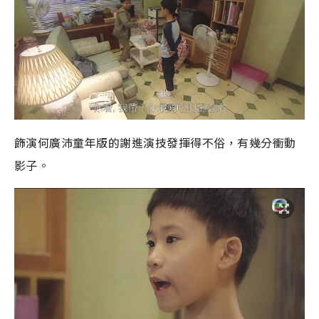
飾演何廣沛童年版的謝進演技發揮得不俗，有幾分衝動
影子。