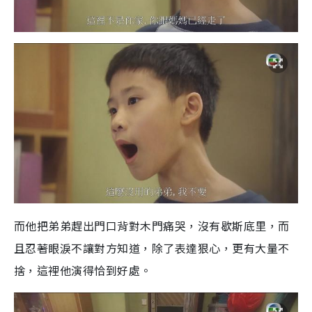
而他把弟弟趕出門口背對木門痛哭，沒有歇斯底里，而
且忍著眼淚不讓對方知道，除了表達狠心，更有大量不
捨，這裡他演得恰到好處。