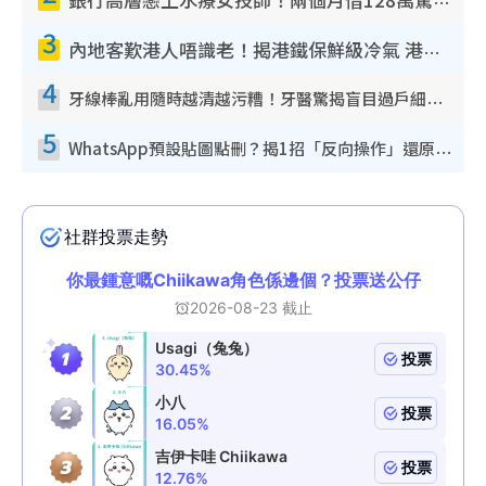
銀行高層戀上水療女技師！兩個月借128萬驚覺「沉船」沉落火海 揭背後疑似邪教操控賣淫
3
內地客歎港人唔識老！揭港鐵保鮮級冷氣 港人求放過：咪投訴
4
牙線棒亂用隨時越清越污糟！牙醫驚揭盲目過戶細菌恐致蛀牙：呢種先係日常真保養
5
WhatsApp預設貼圖點刪？揭1招「反向操作」還原簡潔介面 附3步實測教學