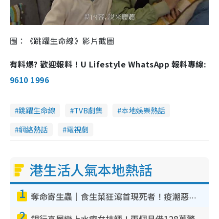
圖：《跳躍生命線》影片截圖
有料爆? 歡迎報料！U Lifestyle WhatsApp 報料專線:
9610 1996
跳躍生命線
TVB劇集
本地娛樂熱話
網絡熱話
電視劇
港生活人氣本地熱話
1
奪命寄生蟲｜食生菜狂瀉首現死者！疫潮惡化錄1.8萬宗病例 揭洗菜3大謬誤
2