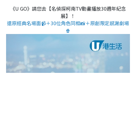
《U GO》請您去【名偵探柯南TV動畫播放30週年紀念
展】！
還原經典名場面📹＋30位角色同框📸＋原創限定感謝劇場
🍿