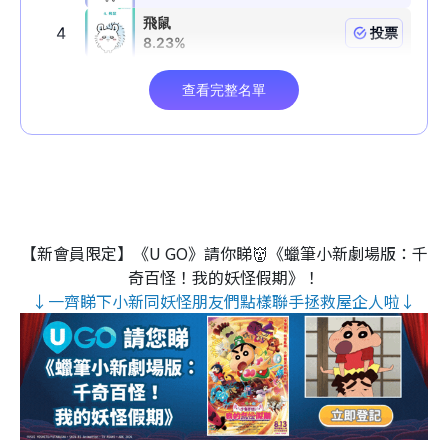
【新會員限定】《U GO》請你睇👹《蠟筆小新劇場版：千
奇百怪！我的妖怪假期》！
↓一齊睇下小新同妖怪朋友們點樣聯手拯救屋企人啦↓