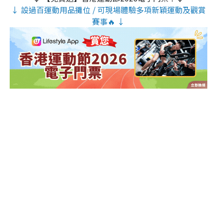
↓ 設過百運動用品攤位 / 可現場體驗多項新穎運動及觀賞
賽事🔥 ↓