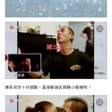
應采兒亦十分感動，直接衝過去與陳小春擁吻。