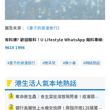
圖及來源：
《妻子的浪漫旅行》
有料爆? 歡迎報料！U Lifestyle WhatsApp 報料專線:
9610 1996
妻子的浪漫旅行
應采兒
陳小春
網絡熱話
港生活人氣本地熱話
1
奪命寄生蟲｜食生菜狂瀉首現死者！疫潮惡化錄1.8萬宗病例 揭洗菜3大謬誤
2
銀行高層戀上水療女技師！兩個月借128萬驚覺「沉船」沉落火海 揭背後疑似邪教操控賣淫