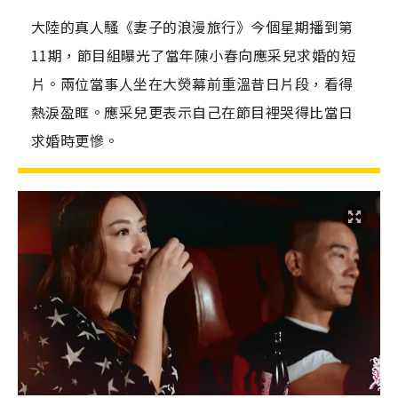
大陸的真人騷《妻子的浪漫旅行》今個星期播到第
11期，節目組曝光了當年陳小春向應采兒求婚的短
片。兩位當事人坐在大熒幕前重溫昔日片段，看得
熱淚盈眶。應采兒更表示自己在節目裡哭得比當日
求婚時更慘。