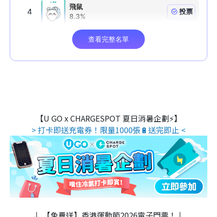
【U GO x CHARGESPOT 夏日消暑企劃⚡】
> 打卡即送充電券！限量1000張🔋送完即止 <
↓ 【免費送】香港運動節2026電子門票！↓