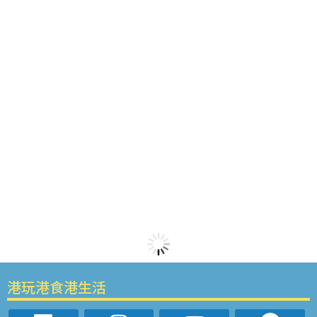
港玩港食港生活