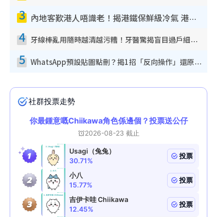
3
內地客歎港人唔識老！揭港鐵保鮮級冷氣 港人求放過：咪投訴
4
牙線棒亂用隨時越清越污糟！牙醫驚揭盲目過戶細菌恐致蛀牙：呢種先係日常真保養
5
WhatsApp預設貼圖點刪？揭1招「反向操作」還原簡潔介面 附3步實測教學