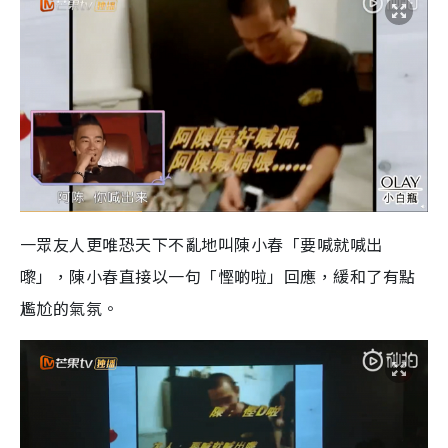
一眾友人更唯恐天下不亂地叫陳小春「要喊就喊出
嚟」，陳小春直接以一句「慳啲啦」回應，緩和了有點
尷尬的氣氛。