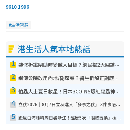
9610 1996
生活智慧
港生活人氣本地熱話
1
裝修拆鐵閘隨時變賊人目標？網民揭2大關鍵用途：裝新式等於白裝？附新舊鐵閘分別
2
網傳公院改用內地/副廠藥？醫生拆解正副廠分別 揭4類人換藥隨時出事
3
怕蟲人士夏日救星！日本3COINS爆紅驅蟲神器$45起 1招「全程免觸碰」輕鬆搞定小強
4
立秋2026｜8月7日立秋進入「多事之秋」 3件事唔做得！專家教6招開運 清枱頭／銀包納氣接好運
5
颱風白海豚料周日襲浙江！經歷5次「眼牆置換」極罕見 成登陸內地最長途颱風