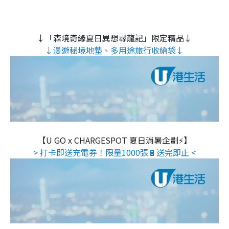
↓「森境奇緣夏日異想尋龍記」限定精品↓
↓漫遊秘境地墊、多用途旅行收納袋↓
【U GO x CHARGESPOT 夏日消暑企劃⚡】
> 打卡即送充電券！限量1000張🔋送完即止 <