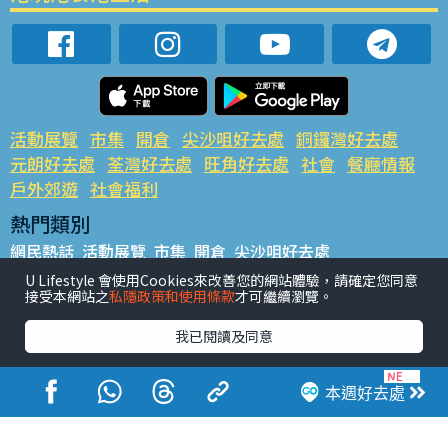
活動展覽
市集
開倉
尖沙咀好去處
銅鑼灣好去處
元朗好去處
荃灣好去處
旺角好去處
社會
餐廳情報
戶外郊遊
社會福利
熱門類別
網民熱話
活動展覽
市集
開倉
尖沙咀好去處
銅鑼灣好去處
元朗好去處
荃灣好去處
旺角好去處
社會
U Lifestyle 會使用Cookies來改善您的網站體驗，請確定您同意
接受本網站之
私隱政策和使用條款
才可繼續瀏覽。
餐廳情報
戶外郊遊
熱門標籤
我已閱讀及同意
#UGO搵好去處
#人氣活動推介
#美食社群熱話
#親子玩樂好去處
#ULifestyle應用程式
#限時搶
本週好去處
#UJetso禮物放送
#ULifestyle商戶中心
#著數
#網絡熱話