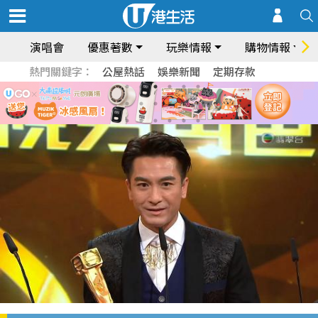
演唱會
優惠著數
玩樂情報
購物情報
熱門關鍵字：
公屋熱話
娛樂新聞
定期存款