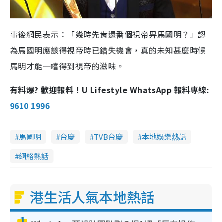
事後網民表示：「幾時先肯還番個視帝畀馬國明？」認
為馬國明應該得視帝時已錯失機會，真的未知甚麼時候
馬明才能一嚐得到視帝的滋味。
有料爆? 歡迎報料！U Lifestyle WhatsApp 報料專線:
9610 1996
馬國明
台慶
TVB台慶
本地娛樂熱話
網絡熱話
港生活人氣本地熱話
1