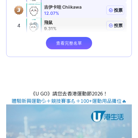
《U GO》請您去香港運動節2026！
體驗新興運動💦＋競技賽事💪＋100+運動用品攤位🔥