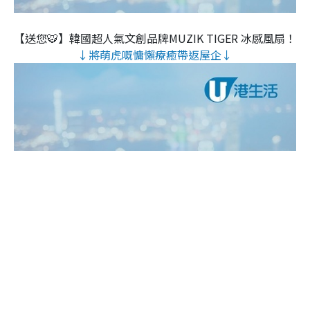
【送您🐯】韓國超人氣文創品牌MUZIK TIGER 冰感風扇！
↓將萌虎嘅慵懶療癒帶返屋企↓