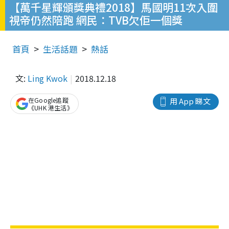
【萬千星輝頒獎典禮2018】馬國明11次入圍
視帝仍然陪跑 網民：TVB欠佢一個獎
首頁
生活話題
熱話
文:
Ling Kwok
2018.12.18
在Google追蹤
用 App 睇文
《UHK 港生活》