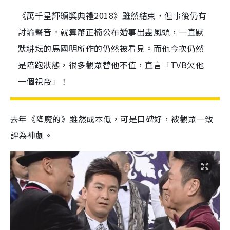
《萬千星輝頒獎典禮2018》雖然結束，但事後仍有
討論聲音。就算蕭正楠公布婚事出盡風頭，一直默
默耕耘的馬國明所作的仍然被看見。而他今次仍然
是陪跑狀態，很多觀眾替他不值，直言「TVB欠他
一個視帝」！
去年《降魔的》雖然成本低，可是口碑好，被觀眾一致
評為神劇。