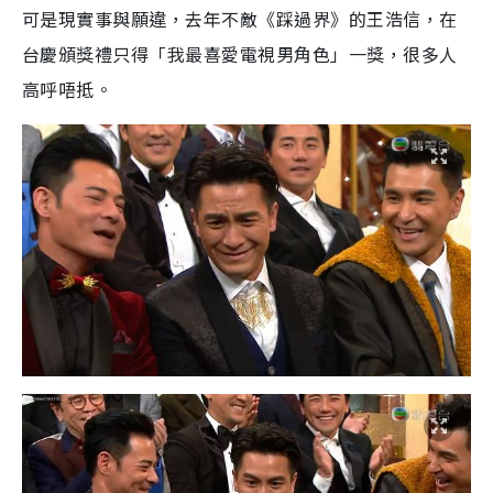
可是現實事與願違，去年不敵《踩過界》的王浩信，在
台慶頒獎禮只得「我最喜愛電視男角色」一獎，很多人
高呼唔抵。