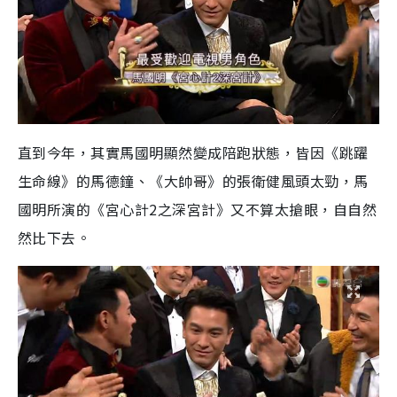
直到今年，其實馬國明顯然變成陪跑狀態，皆因《跳躍
生命線》的馬德鐘、《大帥哥》的張衛健風頭太勁，馬
國明所演的《宮心計2之深宮計》又不算太搶眼，自自然
然比下去。