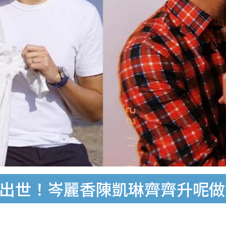
星B出世！岑麗香陳凱琳齊齊升呢