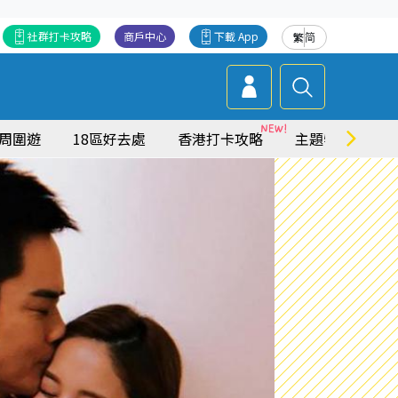
社群打卡攻略
商戶中心
下載 App
繁
简
周圍遊
18區好去處
香港打卡攻略
主題特集