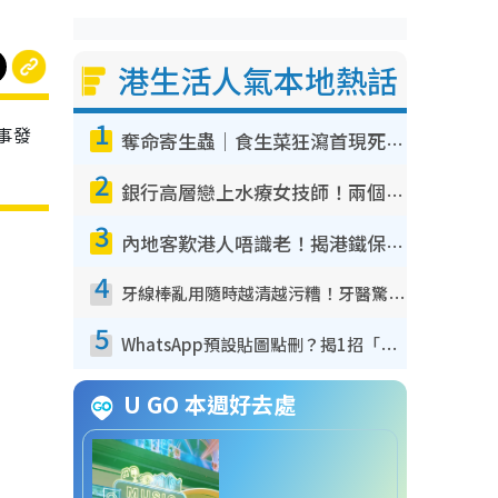
港生活人氣本地熱話
1
事發
奪命寄生蟲｜食生菜狂瀉首現死者！疫潮惡化錄1.8萬宗病例 揭洗菜3大謬誤
2
銀行高層戀上水療女技師！兩個月借128萬驚覺「沉船」沉落火海 揭背後疑似邪教操控賣淫
3
內地客歎港人唔識老！揭港鐵保鮮級冷氣 港人求放過：咪投訴
4
牙線棒亂用隨時越清越污糟！牙醫驚揭盲目過戶細菌恐致蛀牙：呢種先係日常真保養
5
WhatsApp預設貼圖點刪？揭1招「反向操作」還原簡潔介面 附3步實測教學
U GO 本週好去處