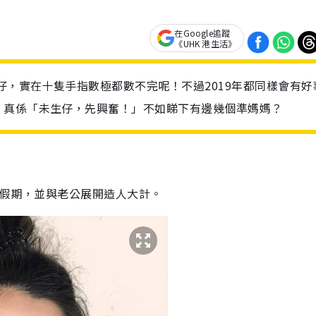
在Google追蹤
《UHK 港生活》
仔，實在十隻手指數極都數不完呢！不過2019年都同樣會有好
！真係「未生仔，先興奮！」不如睇下有邊幾個準媽媽？
長假期，並與老公展開造人大計。