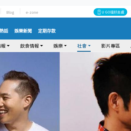
Blog
e-zone
U GO搵好去處
熱話
娛樂新聞
定期存款
情報
飲食情報
娛樂
社會
影片專區