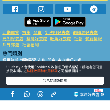
活動展覽
市集
開倉
尖沙咀好去處
銅鑼灣好去處
元朗好去處
荃灣好去處
旺角好去處
社會
餐廳情報
戶外郊遊
社會福利
熱門類別
網民熱話
活動展覽
市集
開倉
尖沙咀好去處
銅鑼灣好去處
元朗好去處
荃灣好去處
旺角好去處
社會
U Lifestyle 會使用Cookies來改善您的網站體驗，請確定您同意
接受本網站之
私隱政策和使用條款
才可繼續瀏覽。
餐廳情報
戶外郊遊
熱門標籤
我已閱讀及同意
#UGO搵好去處
#人氣活動推介
#美食社群熱話
#親子玩樂好去處
#ULifestyle應用程式
#限時搶
本週好去處
#UJetso禮物放送
#ULifestyle商戶中心
#著數
#網絡熱話
香港經濟日報版權所有©2026