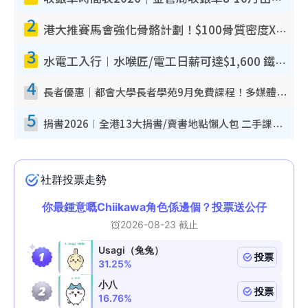
2
港大推賽馬會強化骨骼計劃！$100骨質密度X光檢查 完成免費運動訓練送超市禮券！附參加資格
3
水電工入行︱水喉匠/電工日薪可達$1,600 鐵飯碗職業難被AI取代！附薪酬參考＋入行考牌途徑
4
長者優惠｜都會大學長者學苑9月免費課程！多媒體/微電影創作/網絡安全 附報名方法教學
5
捐書2026︱全港13大捐書/賣書地點懶人包 二手課本最高$150＋舊書換免費咖啡/戲票