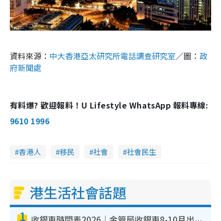
資料來源：
中大香港亞太研究所電話調查研究室
／圖：
政
府新聞處
有料爆? 歡迎報料！U Lifestyle WhatsApp 報料專線:
9610 1996
香港人
移民
社會
社會民生
港生活社會話題
1
收銀車時間表2026｜金管局收銀車8-10月出沒地點+時間！無須手續費！硬幣免費轉現鈔或增值至八達通