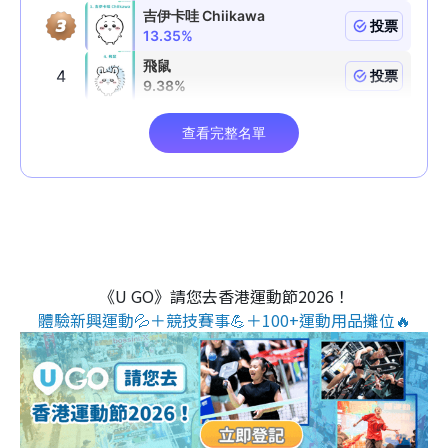
《U GO》請您去香港運動節2026！
體驗新興運動💦＋競技賽事💪＋100+運動用品攤位🔥