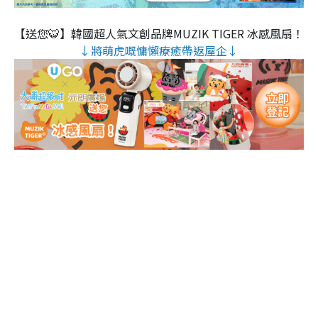
【送您🐯】韓國超人氣文創品牌MUZIK TIGER 冰感風扇！
↓將萌虎嘅慵懶療癒帶返屋企↓