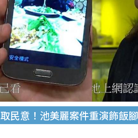
取民意！池美麗案件重演飾飯腳妹