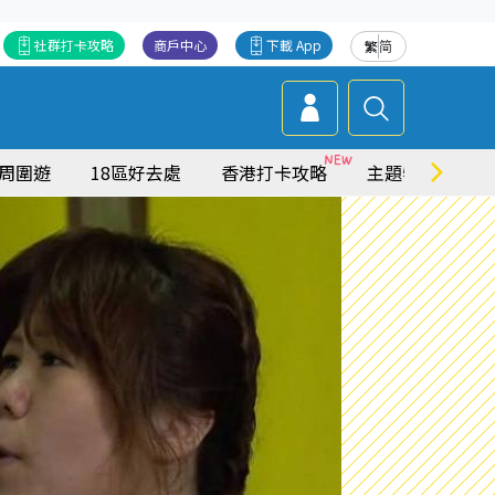
社群打卡攻略
商戶中心
下載 App
繁
简
周圍遊
18區好去處
香港打卡攻略
主題特集