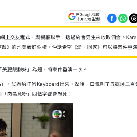
在Google追蹤
《UHK 港生活》
過網上交友程式，與餐廳聯手，透過約會男生來收取佣金。Kare
速遞》的池美麗好似樣，仲話希望《愛．回家》可以將案件重
「美麗飯腳妹」為題，將案件重演一次。
」，試過約IT狗Keyboard出來，然後一口氣叫了五碟過二百
到「肉醬意粉」四個字都會想死！