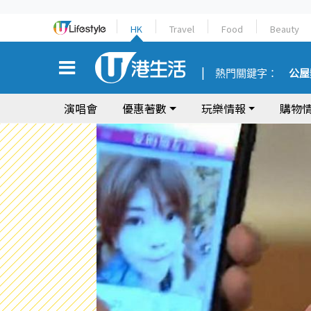
HK
Travel
Food
Beauty
熱門關鍵字：
公屋
演唱會
優惠著數
玩樂情報
購物