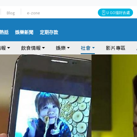
Blog
e-zone
U GO搵好去處
熱話
娛樂新聞
定期存款
情報
飲食情報
娛樂
社會
影片專區