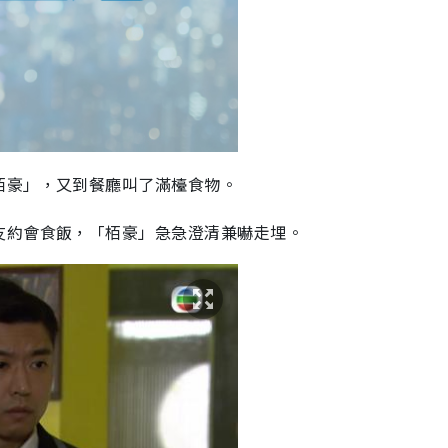
栢豪」，又到餐廳叫了滿檯食物。
友約會食飯，「栢豪」急急澄清兼嚇走埋。