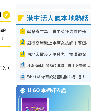
港生活人氣本地熱話
1
n的
奪命寄生蟲｜食生菜狂瀉首現死者！疫潮惡化錄1.8萬宗病例 揭洗菜3大謬誤
演！
2
銀行高層戀上水療女技師！兩個月借128萬驚覺「沉船」沉落火海 揭背後疑似邪教操控賣淫
3
內地客歎港人唔識老！揭港鐵保鮮級冷氣 港人求放過：咪投訴
4
牙線棒亂用隨時越清越污糟！牙醫驚揭盲目過戶細菌恐致蛀牙：呢種先係日常真保養
元的肉
5
WhatsApp預設貼圖點刪？揭1招「反向操作」還原簡潔介面 附3步實測教學
U GO 本週好去處