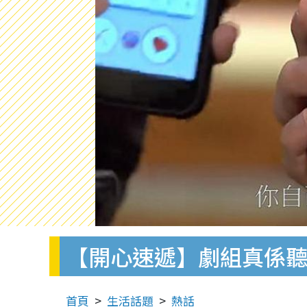
【開心速遞】劇組真係聽
首頁
生活話題
熱話