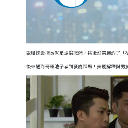
飯腳妹最擅長就是漁翁撒網，其後池美麗約了「
後來遇到哥哥池子孝到餐廳踩場！美麗解釋與男