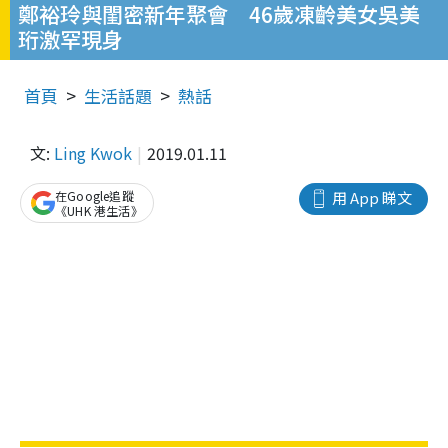
鄭裕玲與閨密新年聚會 46歲凍齡美女吳美
珩激罕現身
首頁
生活話題
熱話
文:
Ling Kwok
2019.01.11
在Google追蹤
用 App 睇文
《UHK 港生活》