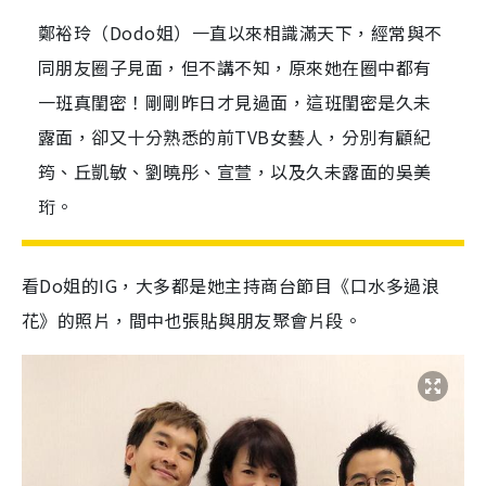
鄭裕玲（Dodo姐）一直以來相識滿天下，經常與不
同朋友圈子見面，但不講不知，原來她在圈中都有
一班真閨密！剛剛昨日才見過面，這班閨密是久未
露面，卻又十分熟悉的前TVB女藝人，分別有顧紀
筠、丘凱敏、劉曉彤、宣萱，以及久未露面的吳美
珩。
看Do姐的IG，大多都是她主持商台節目《口水多過浪
花》的照片，間中也張貼與朋友聚會片段。