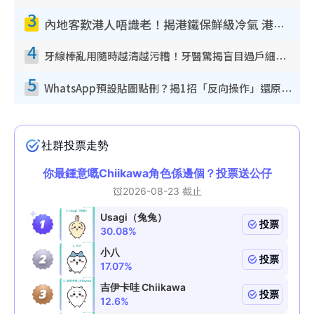
3
內地客歎港人唔識老！揭港鐵保鮮級冷氣 港人求放過：咪投訴
4
牙線棒亂用隨時越清越污糟！牙醫驚揭盲目過戶細菌恐致蛀牙：呢種先係日常真保養
5
WhatsApp預設貼圖點刪？揭1招「反向操作」還原簡潔介面 附3步實測教學