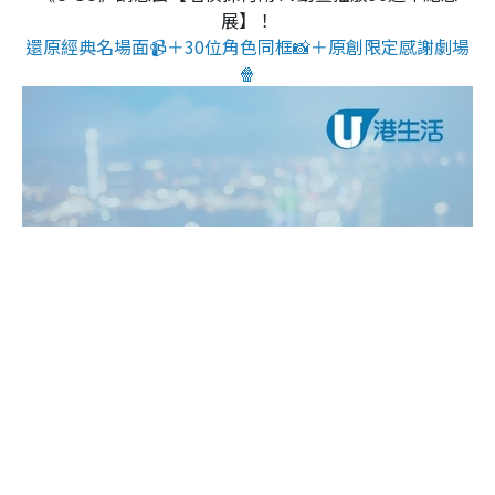
展】！
還原經典名場面📹＋30位角色同框📸＋原創限定感謝劇場
🍿