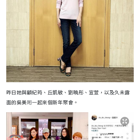
昨日她與顧紀筠、丘凱敏、劉曉彤、宣萱，以及久未露
面的吳美珩一起來個新年聚會。