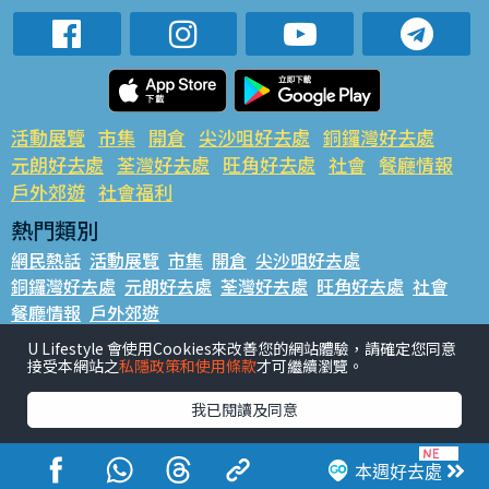
活動展覽
市集
開倉
尖沙咀好去處
銅鑼灣好去處
元朗好去處
荃灣好去處
旺角好去處
社會
餐廳情報
戶外郊遊
社會福利
熱門類別
網民熱話
活動展覽
市集
開倉
尖沙咀好去處
銅鑼灣好去處
元朗好去處
荃灣好去處
旺角好去處
社會
餐廳情報
戶外郊遊
熱門標籤
U Lifestyle 會使用Cookies來改善您的網站體驗，請確定您同意
接受本網站之
私隱政策和使用條款
才可繼續瀏覽。
#UGO搵好去處
#人氣活動推介
#美食社群熱話
#親子玩樂好去處
#ULifestyle應用程式
#限時搶
我已閱讀及同意
#UJetso禮物放送
#ULifestyle商戶中心
#著數
#網絡熱話
本週好去處
香港經濟日報版權所有©2026