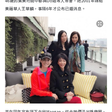
46歲的吳美珩間中都與Do姐等人聚會，她2001年嫁給
美藉華人王華麟，事隔6年才公布已婚消息。
並在同年宣布誕下女兒Maegan，從此她便淡出娛樂圈，