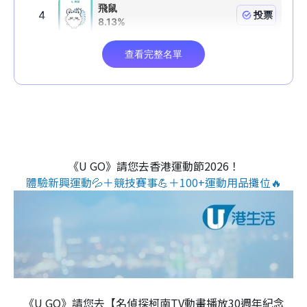
《U GO》請您去香港運動節2026！
體驗新興運動💦＋競技賽事💪＋100+運動用品攤位🔥
《U GO》請您去【名偵探柯南TV動畫播放30週年紀念