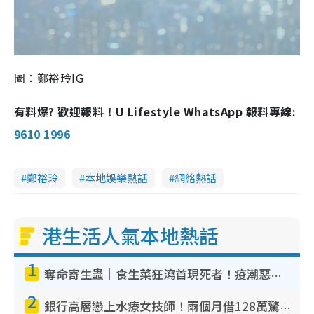
圖：鄭裕玲IG
有料爆? 歡迎報料！U Lifestyle WhatsApp 報料專線:
9610 1996
鄭裕玲
本地娛樂熱話
網絡熱話
港生活人氣本地熱話
1
奪命寄生蟲｜食生菜狂瀉首現死者！疫潮惡化錄1.8萬宗病例 揭洗菜3大謬誤
2
銀行高層戀上水療女技師！兩個月借128萬驚覺「沉船」沉落火海 揭背後疑似邪教操控賣淫