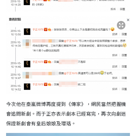
今次他在秦嵐微博再度提到《傳家》，網民當然把握機
會追問新劇。而于正亦表示劇本已經寫完，再次向劇迷
保證新劇會有皇后娘娘及瓔珞。