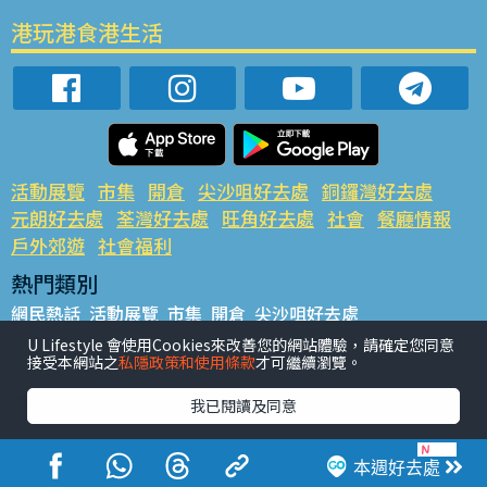
港玩港食港生活
活動展覽
市集
開倉
尖沙咀好去處
銅鑼灣好去處
元朗好去處
荃灣好去處
旺角好去處
社會
餐廳情報
戶外郊遊
社會福利
熱門類別
網民熱話
活動展覽
市集
開倉
尖沙咀好去處
銅鑼灣好去處
元朗好去處
荃灣好去處
旺角好去處
社會
U Lifestyle 會使用Cookies來改善您的網站體驗，請確定您同意
接受本網站之
私隱政策和使用條款
才可繼續瀏覽。
餐廳情報
戶外郊遊
熱門標籤
我已閱讀及同意
#UGO搵好去處
#人氣活動推介
#美食社群熱話
#親子玩樂好去處
#ULifestyle應用程式
#限時搶
本週好去處
#UJetso禮物放送
#ULifestyle商戶中心
#著數
#網絡熱話