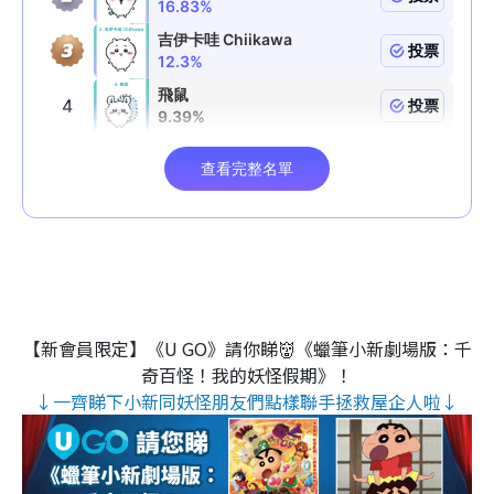
【新會員限定】《U GO》請你睇👹《蠟筆小新劇場版：千
奇百怪！我的妖怪假期》！
↓一齊睇下小新同妖怪朋友們點樣聯手拯救屋企人啦↓