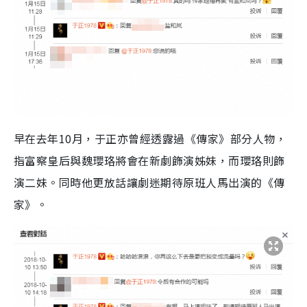
早在去年10月，于正亦曾經透露過《傳家》部分人物，
指富察皇后與魏瓔珞將會在新劇飾演姊妹，而瓔珞則飾
演二妹。同時他更放話讓劇迷期待原班人馬出演的《傳
家》。