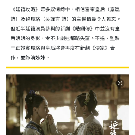
《延禧攻略》眾多感情線中，相信富察皇后（秦嵐
飾）及魏瓔珞（吳謹言 飾）的主僕情最令人難忘。
但近半延禧演員參與的新劇《皓鑭傳》中並沒有皇
后娘娘的身影，令不少劇迷都略失望。不過，監製
于正證實瓔珞與皇后將會再度在新劇《傳家》合
作，並飾演姊妹。