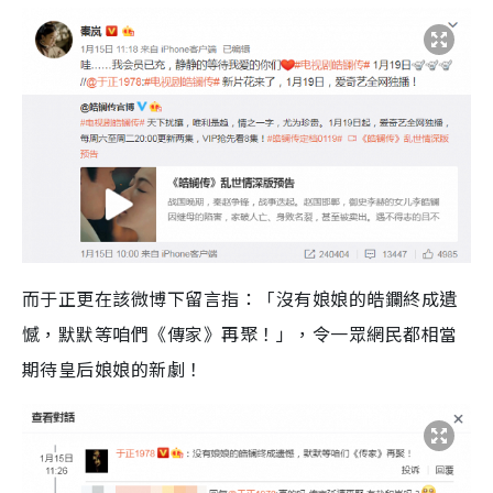
而于正更在該微博下留言指：「沒有娘娘的皓鑭終成遺
憾，默默等咱們《傳家》再聚！」，令一眾網民都相當
期待皇后娘娘的新劇！