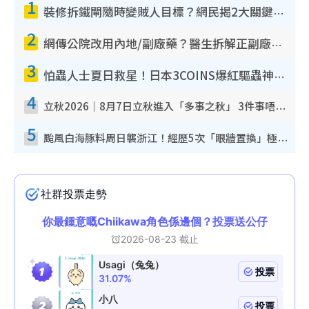
1
裝修拆鐵閘隨時變賊人目標？網民揭2大關鍵用途：裝新式等於白裝？附新舊鐵閘分別
2
網傳公院改用內地/副廠藥？醫生拆解正副廠分別 揭4類人換藥隨時出事
3
怕蟲人士夏日救星！日本3COINS爆紅驅蟲神器$45起 1招「全程免觸碰」輕鬆搞定小強
4
立秋2026｜8月7日立秋進入「多事之秋」 3件事唔做得！專家教6招開運 清枱頭／銀包納氣接好運
5
颱風白海豚料周日襲浙江！經歷5次「眼牆置換」極罕見 成登陸內地最長途颱風