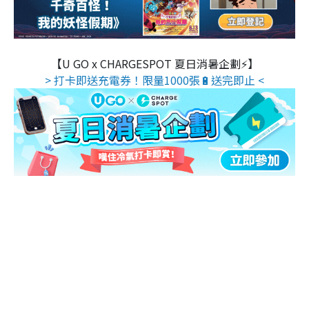
【U GO x CHARGESPOT 夏日消暑企劃⚡】
> 打卡即送充電券！限量1000張🔋送完即止 <