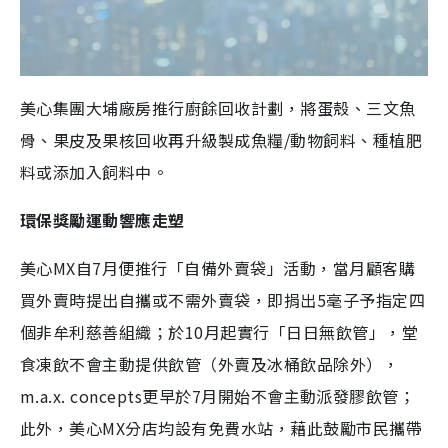
美心集團大埔廠房推行廚餘回收計劃，將蛋殼、三文魚
骨、果皮及果核回收再升級製成魚糧/動物飼料、種植肥
料或添加入飼料中。
環保獎勵運動響應走塑
美心MX自7月便推行「自備外賣袋」活動，當月顧客購
買外賣時提出自攜或不需外賣袋，即捐出5毫子予指定四
個非牟利慈善組織；於10月起實行「日日無飲管」，堂
食凍飲不會主動提供飲管（外賣及冰桶飲品除外），
m.a.x. concepts更早於7月開始不會主動派發膠飲管；
此外，美心MX分店均設有免費水站，藉此鼓勵市民攜帶