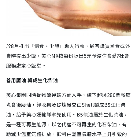
於8月推出「惜食‧少飯」助人行動，顧客購買堂食或外
賣時提出少飯，美心MX按每份捐出5元予浸信會愛?社會
服務處童心飯堂。
善用廢油 轉成生化柴油
美心集團同時從物流運輸方面入手，旗下超過280間餐廳
煮食後廢油，經收集及提煉後交由Shell製成B5生化柴
油，給予美心運輸隊率先使用。B5柴油屬於生化柴油，
是一種可再生能源，以之代替不可再生的化石柴油，有
助減少溫室氣體排放，抑制由溫室氣體水平上升引致的