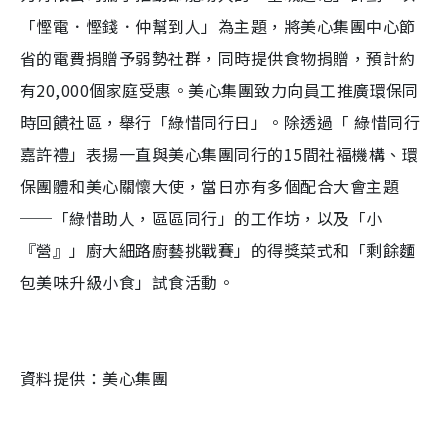
「慳電．慳錢．仲幫到人」為主題，將美心集團中心節
省的電費捐贈予弱勢社群，同時提供食物捐贈，預計約
有20,000個家庭受惠。美心集團致力向員工推廣環保同
時回饋社區，舉行「綠惜同行日」。除透過「 綠惜同行
嘉許禮」表揚一直與美心集團同行的15間社褔機構、環
保團體和美心關懷大使，當日亦有多個配合大會主題
──「綠惜助人，區區同行」的工作坊，以及「小
『營』」廚大細路廚藝挑戰賽」的得獎菜式和「剩餘麵
包美味升級小食」試食活動。
資料提供：美心集團