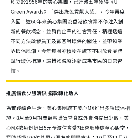
創立於1956年的美心集團，已連續五年獲得《U
Green Awards》「傑出綠色貢獻大獎」，今年再度
入圍。逾60年來美心集團為香港飲食業不停注入創
新的餐飲概念，並肩負企業的社會責任，積極透過
不同方法啟發員工及顧客對環保的關注，並帶領業
界環保風潮。今年集團亦積極在旗下不同飲食品牌
試行環保措施，讓惜物減廢逐漸成為市民的日常習
慣。
推廣惜食少飯清碟 捐款轉化助人
為實踐綠色生活，美心集團旗下美心MX推出多項環保措
施。8月至9月期間顧客購買堂食或外賣時提出少飯，美
心MX按每份捐出5元予浸信會愛?社會服務處童心飯堂，
資助超過100位基層小朋友的開學支出；10月至11月又