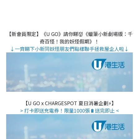
【新會員限定】《U GO》請你睇👹《蠟筆小新劇場版：千
奇百怪！我的妖怪假期》！
↓一齊睇下小新同妖怪朋友們點樣聯手拯救屋企人啦↓
【U GO x CHARGESPOT 夏日消暑企劃⚡】
> 打卡即送充電券！限量1000張🔋送完即止 <