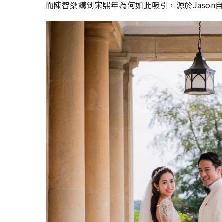
而陳智燊講到宋熙年為何如此吸引，源於Jaso