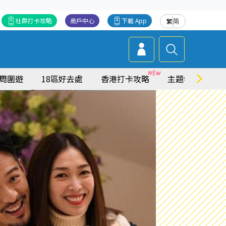
社群打卡攻略
商戶中心
下載 App
繁
简
周圍遊
18區好去處
香港打卡攻略
主題特集