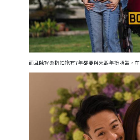
而且陳智燊指拍拖有
7
年都要與宋熙年扮唔識，在