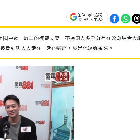
在Google追蹤
《UHK 港生活》
，是圈中數一數二的模範夫妻，不過兩人似乎鮮有在公眾場合大
問，被問到與太太走在一起的經歷，於是他娓娓道來。