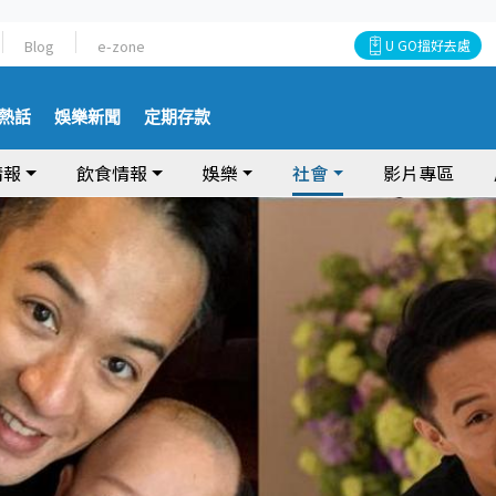
Blog
e-zone
U GO搵好去處
熱話
娛樂新聞
定期存款
情報
飲食情報
娛樂
社會
影片專區