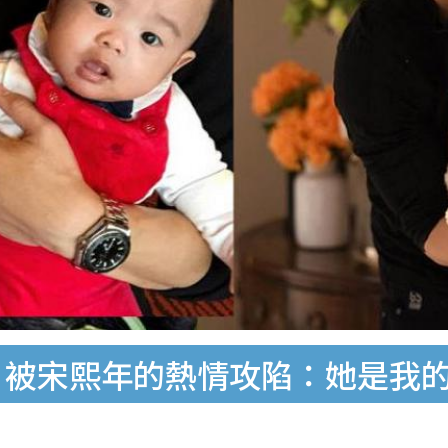
 被宋熙年的熱情攻陷：她是我