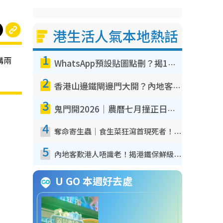
港生活人氣本地熱話
1
講兩
WhatsApp預設貼圖點刪？揭1招「反向操作」還原簡潔介面 附3步實測教學
2
香港山邊鐵閘邊門大開？內地客困惑意義何在！網民神回覆：呢種叫法理性防禦
3
鬼門開2026｜農曆七月撞正日全食特別邪？專家警告切忌做一事！揭4大禁忌+2招保平安
4
奪命寄生蟲｜食生菜狂瀉首現死者！疫潮惡化錄1.8萬宗病例 揭洗菜3大謬誤
5
內地客歎港人唔識老！揭港鐵保鮮級冷氣 港人求放過：咪投訴
U GO 本週好去處