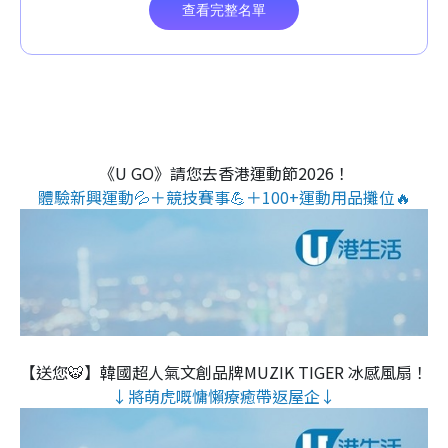
《U GO》請您去香港運動節2026！
體驗新興運動💦＋競技賽事💪＋100+運動用品攤位🔥
【送您🐯】韓國超人氣文創品牌MUZIK TIGER 冰感風扇！
↓將萌虎嘅慵懶療癒帶返屋企↓