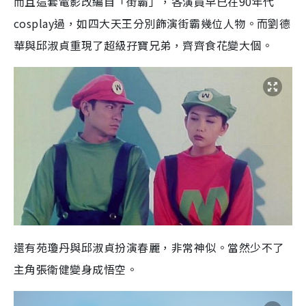
而且這套電影改編自「街霸」，各演員早已在90年代
cosplay過，如四大天王分別飾演街霸幾位人物。而劉德
華與邱淑貞重現了超級孖寶兄弟，齊齊食花變大個。
還有苑瓊丹與邱淑貞扮演春麗，非常神似。當然少不了
主角張衛健變身成悟空。