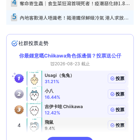
4
奪命寄生蟲｜食生菜狂瀉首現死者！疫潮惡化錄1.8萬宗病例 揭洗菜3大謬誤
5
內地客歎港人唔識老！揭港鐵保鮮級冷氣 港人求放過：咪投訴