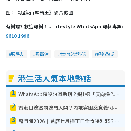
圖：《超級街頭霸王》影片截圖
有料爆? 歡迎報料！U Lifestyle WhatsApp 報料專線:
9610 1996
張學友
張衛健
本地娛樂熱話
網絡熱話
港生活人氣本地熱話
1
WhatsApp預設貼圖點刪？揭1招「反向操作」還原簡潔介面 附3步實測教學
2
香港山邊鐵閘邊門大開？內地客困惑意義何在！網民神回覆：呢種叫法理性防禦
3
鬼門開2026｜農曆七月撞正日全食特別邪？專家警告切忌做一事！揭4大禁忌+2招保平安