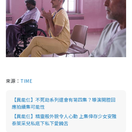
來源：
TIME
【異能仨】不死劫系列還會有第四集？導演開腔回
應拍續集可能性
【異能仨】精靈般外貌令人心動 上集倖存少女安雅
泰萊采兒私底下私下愛饒舌