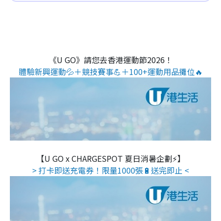
《U GO》請您去香港運動節2026！
體驗新興運動💦＋競技賽事💪＋100+運動用品攤位🔥
【U GO x CHARGESPOT 夏日消暑企劃⚡】
> 打卡即送充電券！限量1000張🔋送完即止 <