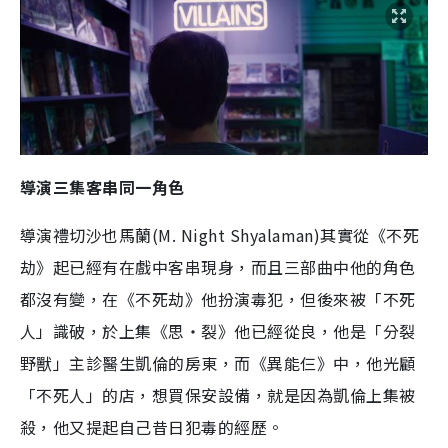
導演三集客串同一角色
導演禮切沙也馬蘭(M. Night Shyalaman)其實從《不死
劫》起已經有在戲中客串現身，而且三部曲中他的角色
都沒有變，在《不死劫》他扮演毒犯，但後來被「不死
人」識破，於上集《思‧裂》他已經從良，他是「分裂
野獸」主診醫生凱倫的房東，而《異能仨》中，他光顧
「不死人」的店，想買保安設備，就是因為凱倫上集被
殺，他又提起自己昔日犯毒的經歷。