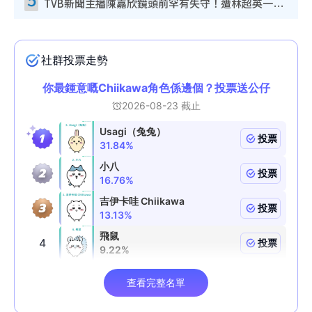
TVB新聞主播陳嘉欣鏡頭前罕有失守！遭林超英一句說話突襲嚇親當場大笑