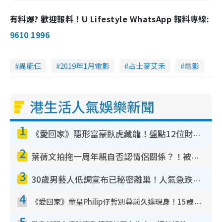
有料爆? 歡迎報料！U Lifestyle WhatsApp 報料專線:
9610 1996
異能仨
2019年1月電影
占士麥艾禾
電影
港生活人氣娛樂新聞
1
《愛回家》隱形富豪臥虎藏龍！盤點12位財氣逼人的有錢藝人：呢位靚女3億身家唔憂做
2
葉蒨文拍拖一周年親自否認情侶關係？！被質疑感情造假竟稱GM「普通同事」
3
30歲男藝人低調宣布已秘密離巢！人氣急跌變失蹤人口︰「這幾年過得並不容易」
4
《愛回家》童星Philip仔暫別幕前久違現身！15歲近況暴風長高蛻變帥氣少男
5