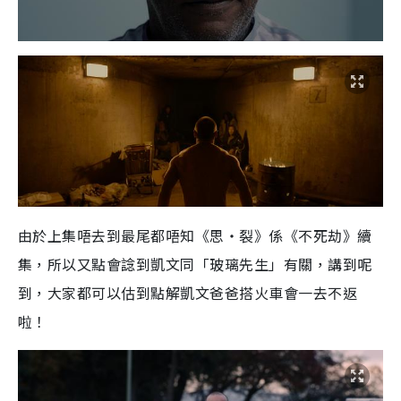
由於上集唔去到最尾都唔知《思‧裂》係《不死劫》續
集，所以又點會諗到凱文同「玻璃先生」有關，講到呢
到，大家都可以估到點解凱文爸爸搭火車會一去不返
啦！