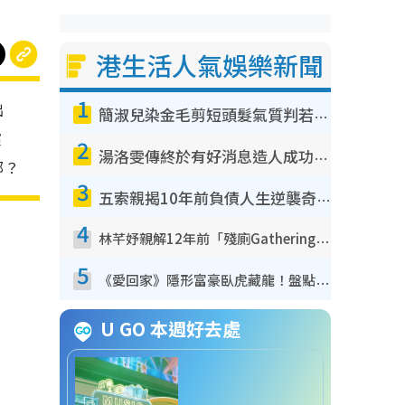
港生活人氣娛樂新聞
1
出
簡淑兒染金毛剪短頭髮氣質判若兩人！嚇壞老公麥大力都認唔出：「你做咩事？」
演
2
湯洛雯傳終於有好消息造人成功！兩大細節曝孕味極濃惹猜測：大肚婆先會咁！
部？
3
五索親揭10年前負債人生逆襲奇蹟！全靠去一地方轉運後即遇上馬先生
4
林芊妤親解12年前「殘廁Gathering」真相！高層解約一句話重創尊嚴至今拒返TVB
5
《愛回家》隱形富豪臥虎藏龍！盤點12位財氣逼人的有錢藝人：呢位靚女3億身家唔憂做
U GO 本週好去處