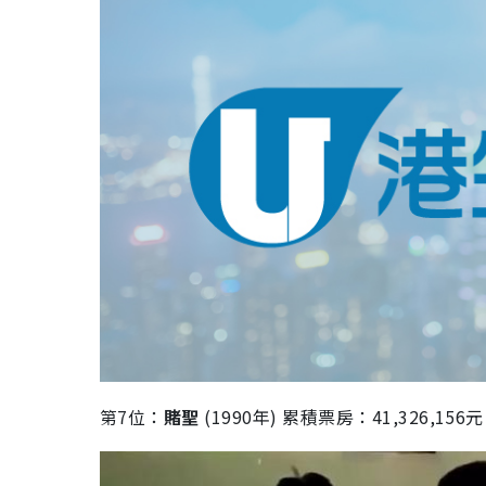
第
7
位：
賭聖
(1990
年
)
累積票房：
41,326,156
元