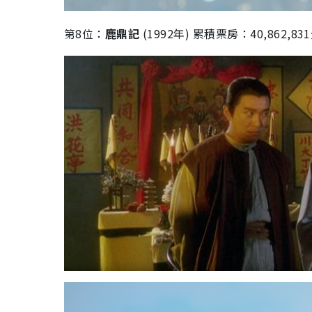
第
8
位：
鹿鼎記
(1992
年
)
累積票房：
40,862,831