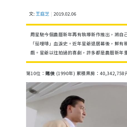
文:
王庭芝
2019.02.06
周星馳今個農曆新年再有執導新作推出，將自己
「茄哩啡」血淚史。近年星爺退居幕後，鮮有
戲。星爺以往拍過的喜劇，許多都是農曆新年重
第
10
位：
賭俠
(1990
年
)
累積票房：
40,342,758