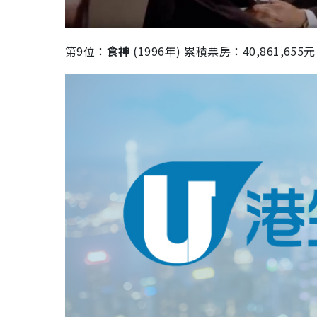
第
9
位：
食神
(1996
年
)
累積票房：
40,861,655
元