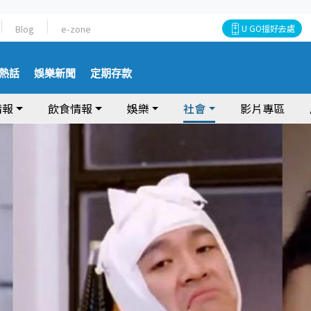
Blog
e-zone
U GO搵好去處
熱話
娛樂新聞
定期存款
情報
飲食情報
娛樂
社會
影片專區