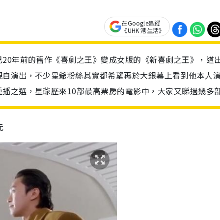
在Google追蹤
《UHK 港生活》
20年前的舊作《喜劇之王》變成女版的《新喜劇之王》，道
親自演出，不少星爺粉絲其實都希望再於大銀幕上看到他本人
播之選，星爺歷來10部最高票房的電影中，大家又睇過幾多
元