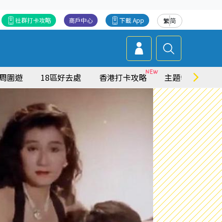
社群打卡攻略
商戶中心
下載 App
繁
简
周圍遊
18區好去處
香港打卡攻略
主題特集