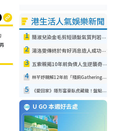
港生活人氣娛樂新聞
1
的
簡淑兒染金毛剪短頭髮氣質判若兩人！嚇壞老公麥大力都認唔出：「你做咩事？」
日再
2
湯洛雯傳終於有好消息造人成功！兩大細節曝孕味極濃惹猜測：大肚婆先會咁！
3
五索親揭10年前負債人生逆襲奇蹟！全靠去一地方轉運後即遇上馬先生
4
林芊妤親解12年前「殘廁Gathering」真相！高層解約一句話重創尊嚴至今拒返TVB
5
《愛回家》隱形富豪臥虎藏龍！盤點12位財氣逼人的有錢藝人：呢位靚女3億身家唔憂做
U GO 本週好去處