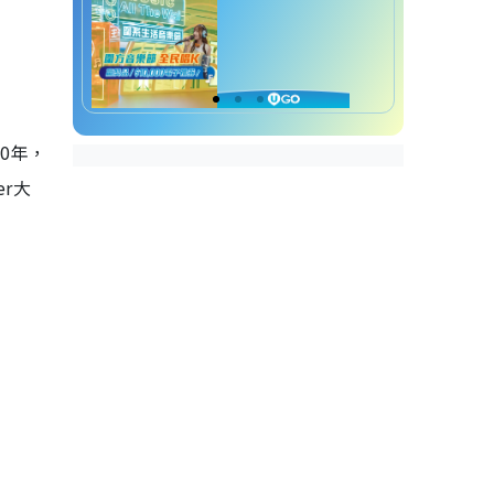
0年，
er大