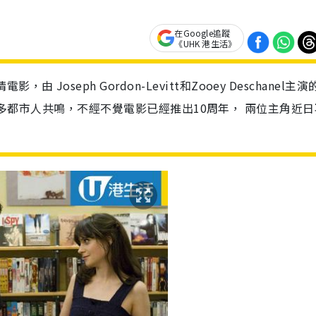
在Google追蹤
《UHK 港生活》
oseph Gordon-Levitt和Zooey Deschanel主演
er)引起許多都市人共鳴，不經不覺電影已經推出10周年， 兩位主角近