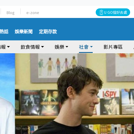
Blog
e-zone
U GO搵好去處
熱話
娛樂新聞
定期存款
情報
飲食情報
娛樂
社會
影片專區