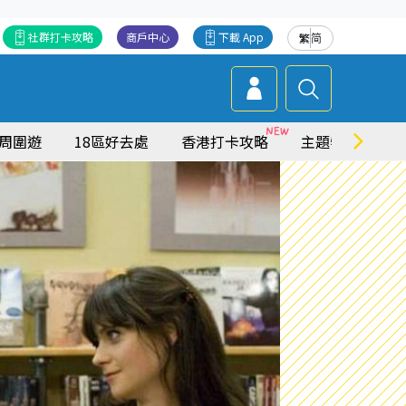
社群打卡攻略
商戶中心
下載 App
繁
简
周圍遊
18區好去處
香港打卡攻略
主題特集