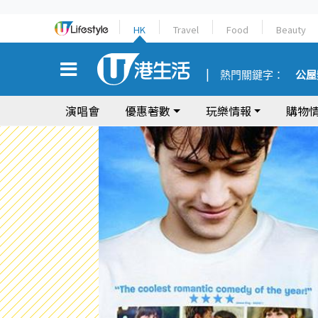
HK
Travel
Food
Beauty
熱門關鍵字：
公屋
演唱會
優惠著數
玩樂情報
購物