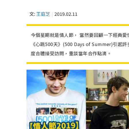
文:
王庭芝
2019.02.11
今個星期就是情人節， 當然要回顧一下經典愛情電影，由 J
《心跳500天》(500 Days of Summ
度合體接受訪問，重談當年合作點滴。