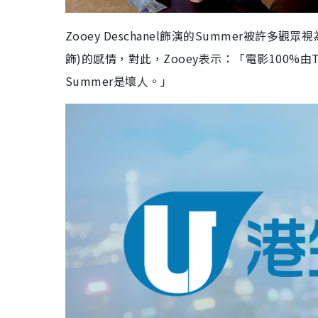
Zooey Deschanel
飾演的
Summer
被許多觀眾視
飾)的感情，對此，
Zooey
表示：「電影
100%
由
Summer
是壞人。」