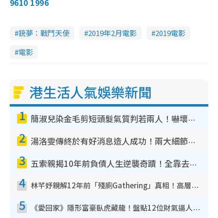
9610 1996
銃夢：戰鬥天使
2019年2月電影
2019電影
電影
港生活人氣娛樂新聞
1
簡淑兒染金毛剪短頭髮氣質判若兩人！嚇壞老公麥大力都認唔出：「你做咩事？」
2
湯洛雯傳終於有好消息造人成功！兩大細節曝孕味極濃惹猜測：大肚婆先會咁！
3
五索親揭10年前負債人生逆襲奇蹟！全靠去一地方轉運後即遇上馬先生
4
林芊妤親解12年前「殘廁Gathering」真相！高層解約一句話重創尊嚴至今拒返TVB
5
《愛回家》隱形富豪臥虎藏龍！盤點12位財氣逼人的有錢藝人：呢位靚女3億身家唔憂做