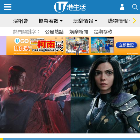
演唱會
優惠著數
玩樂情報
購物情報
熱門關鍵字：
公屋熱話
娛樂新聞
定期存款