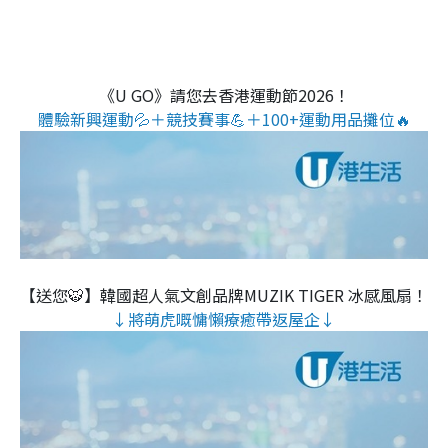
《U GO》請您去香港運動節2026！
體驗新興運動💦＋競技賽事💪＋100+運動用品攤位🔥
【送您🐯】韓國超人氣文創品牌MUZIK TIGER 冰感風扇！
↓將萌虎嘅慵懶療癒帶返屋企↓