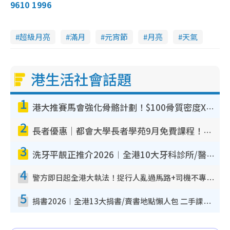
9610 1996
超級月亮
滿月
元宵節
月亮
天氣
港生活社會話題
1
港大推賽馬會強化骨骼計劃！$100骨質密度X光檢查 完成免費運動訓練送超市禮券！附參加資格
2
長者優惠｜都會大學長者學苑9月免費課程！多媒體/微電影創作/網絡安全 附報名方法教學
3
洗牙平靚正推介2026︱全港10大牙科診所/醫院懶人包 夜診至8點/鎮靜潔牙/醫療券適用
4
警方即日起全港大執法！捉行人亂過馬路+司機不專注駕駛！亂過馬路罰$2000
5
捐書2026︱全港13大捐書/賣書地點懶人包 二手課本最高$150＋舊書換免費咖啡/戲票