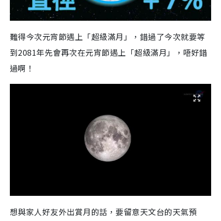
難得今次元宵節遇上「超級滿月」，錯過了今次就要等
到2081年先會再次在元宵節遇上「超級滿月」，唔好錯
過啊！
想與家人好友外出賞月的話，要留意天文台的天氣預