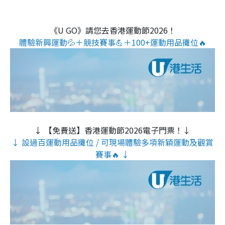
《U GO》請您去香港運動節2026！
體驗新興運動💦＋競技賽事💪＋100+運動用品攤位🔥
↓ 【免費送】香港運動節2026電子門票！↓
↓ 設過百運動用品攤位 / 可現場體驗多項新穎運動及觀賞
賽事🔥 ↓