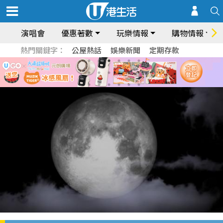
演唱會
優惠著數
玩樂情報
購物情報
熱門關鍵字：
公屋熱話
娛樂新聞
定期存款