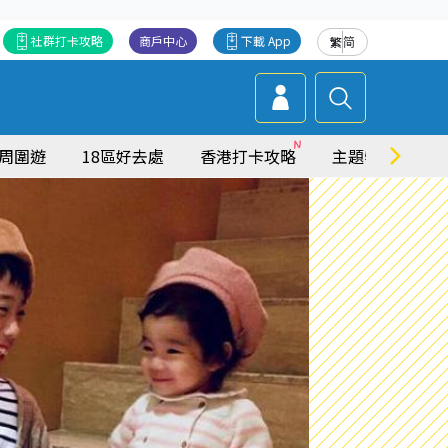
社群打卡攻略
商戶中心
下載 App
繁
简
周圍遊
18區好去處
香港打卡攻略
主題特集