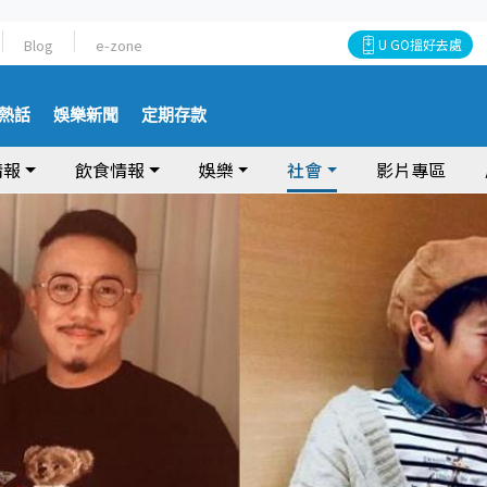
Blog
e-zone
U GO搵好去處
熱話
娛樂新聞
定期存款
情報
飲食情報
娛樂
社會
影片專區