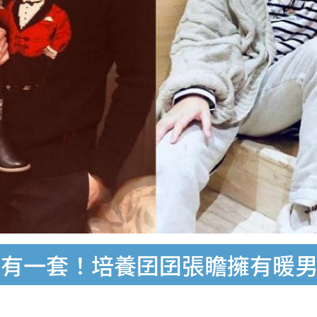
自有一套！培養囝囝張瞻擁有暖