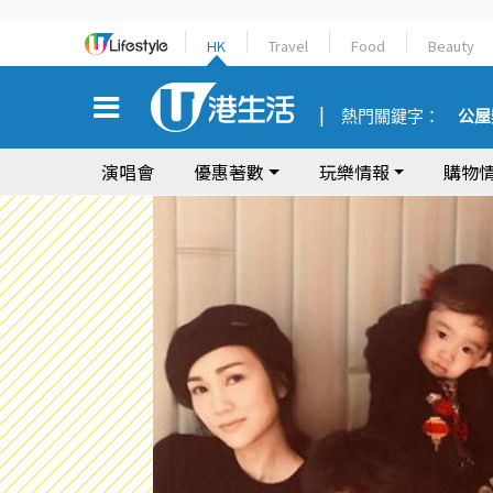
HK
Travel
Food
Beauty
熱門關鍵字：
公屋
演唱會
優惠著數
玩樂情報
購物