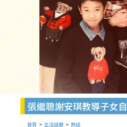
張繼聰謝安琪教導子女
首頁
生活話題
熱話