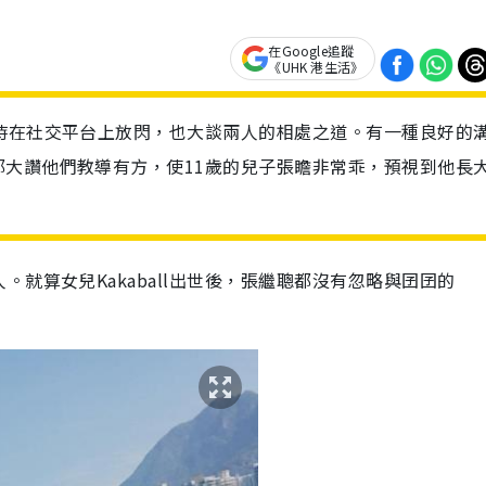
在Google追蹤
《UHK 港生活》
時在社交平台上放閃，也大談兩人的相處之道。有一種良好的
大讚他們教導有方，使11歲的兒子張瞻非常乖，預視到他長
就算女兒Kakaball出世後，張繼聰都沒有忽略與囝囝的