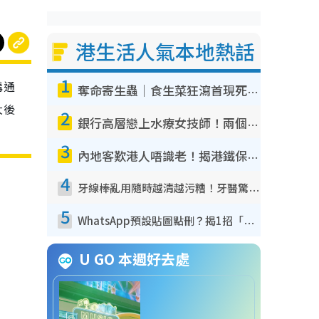
港生活人氣本地熱話
1
溝通
奪命寄生蟲｜食生菜狂瀉首現死者！疫潮惡化錄1.8萬宗病例 揭洗菜3大謬誤
大後
2
銀行高層戀上水療女技師！兩個月借128萬驚覺「沉船」沉落火海 揭背後疑似邪教操控賣淫
3
內地客歎港人唔識老！揭港鐵保鮮級冷氣 港人求放過：咪投訴
4
牙線棒亂用隨時越清越污糟！牙醫驚揭盲目過戶細菌恐致蛀牙：呢種先係日常真保養
5
WhatsApp預設貼圖點刪？揭1招「反向操作」還原簡潔介面 附3步實測教學
U GO 本週好去處