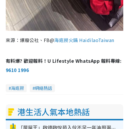
來源：爆廢公社、FB@
海底撈火鍋 HaidilaoTaiwan
有料爆? 歡迎報料！U Lifestyle WhatsApp 報料專線:
9610 1996
海底撈
網絡熱話
港生活人氣本地熱話
1
「居屋王」啟德啟悅苑入伙不足一年淪甩漏之王！插頭噴火花致大停電 多戶業主全屋家電報銷