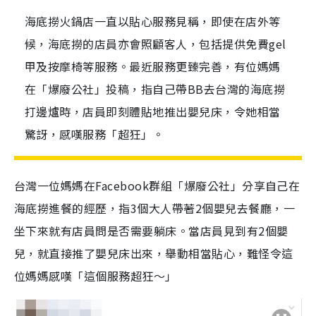
海底撈火鍋店一直以貼心服務見稱，即使在店外等
候，海底撈的店員亦會照顧客人，包括提供免費gel
甲及按摩椅等服務。最近服務更臻完善，有位媽媽
在「爆廢公社」投稿，指自己帶BB去台灣的海底撈
打邊爐時，店員即刻體貼地推出嬰兒床，令她相當
驚訝，感嘆服務「超狂」。
台灣一位媽媽在Facebook群組「爆廢公社」分享自己在
海底撈進餐的經歷，指3個大人帶著2個嬰兒去餐廳，一
坐下來就有店員問是否需要躺床。當店員見到有2個嬰
兒，就直接推了嬰兒床出來，舉動相當貼心，難怪令這
位媽媽感嘆「這個服務超狂～」