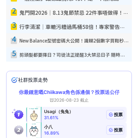
2
鬼門開2026｜8.13鬼節禁忌 22件事唔做得！燒肉、刺身要少食？半夜勿吹口哨/打呢個電話
3
行李清潔｜車轆污糟過馬桶58倍！專家警告忌用酒精抹 教1招免污手除菌
4
New Balance型號密碼大公開！識睇2個數字買鞋秒知功能免中伏 附5大熱門鞋款
5
剪頭髮都要擇日？司徒法正提醒3大禁忌日子 隨時剪走財運！呢日剪髮恐「剪壽命」？