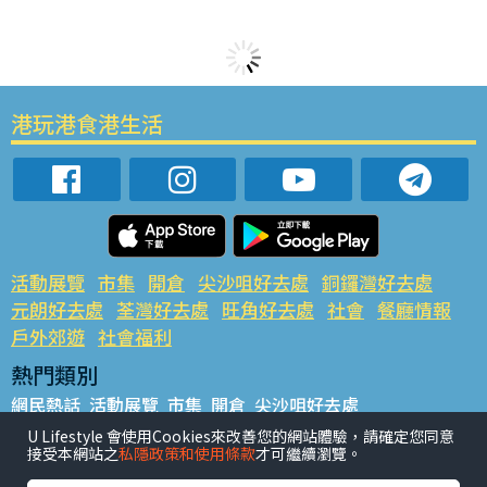
港玩港食港生活
活動展覽
市集
開倉
尖沙咀好去處
銅鑼灣好去處
元朗好去處
荃灣好去處
旺角好去處
社會
餐廳情報
戶外郊遊
社會福利
熱門類別
網民熱話
活動展覽
市集
開倉
尖沙咀好去處
銅鑼灣好去處
元朗好去處
荃灣好去處
旺角好去處
社會
U Lifestyle 會使用Cookies來改善您的網站體驗，請確定您同意
接受本網站之
私隱政策和使用條款
才可繼續瀏覽。
餐廳情報
戶外郊遊