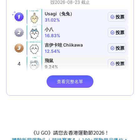
《U GO》請您去香港運動節2026！
體驗新興運動💦＋競技賽事💪＋100+運動用品攤位🔥