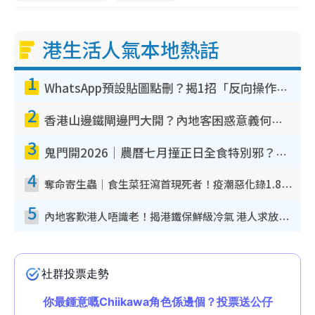
港生活人氣本地熱話
1
WhatsApp預設貼圖點刪？揭1招「反向操作」還原簡潔介面 附3步實測教學
2
香港山邊鐵閘邊門大開？內地客困惑意義何在！網民神回覆：呢種叫法理性防禦
3
鬼門開2026｜農曆七月撞正日全食特別邪？專家警告切忌做一事！揭4大禁忌+2招保平安
4
奪命寄生蟲｜食生菜狂瀉首現死者！疫潮惡化錄1.8萬宗病例 揭洗菜3大謬誤
5
內地客歎港人唔識老！揭港鐵保鮮級冷氣 港人求放過：咪投訴