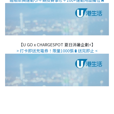
【U GO x CHARGESPOT 夏日消暑企劃⚡】
> 打卡即送充電券！限量1000張🔋送完即止 <