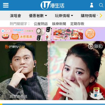
演唱會
優惠著數
玩樂情報
購物情報
熱門關鍵字：
公屋熱話
娛樂新聞
定期存款