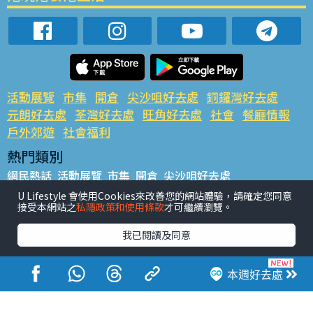
活動展覽
市集
開倉
尖沙咀好去處
銅鑼灣好去處
元朗好去處
荃灣好去處
旺角好去處
社會
餐廳情報
戶外郊遊
社會福利
熱門類別
網民熱話
活動展覽
市集
開倉
尖沙咀好去處
銅鑼灣好去處
元朗好去處
荃灣好去處
旺角好去處
社會
U Lifestyle 會使用Cookies來改善您的網站體驗，請確定您同意
接受本網站之
私隱政策和使用條款
才可繼續瀏覽。
餐廳情報
戶外郊遊
熱門標籤
我已閱讀及同意
#UGO搵好去處
#人氣活動推介
#美食社群熱話
#親子玩樂好去處
#ULifestyle應用程式
#限時搶
本週好去處
#UJetso禮物放送
#ULifestyle商戶中心
#著數
#網絡熱話