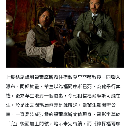
上集結尾講到福爾摩斯攬住宿敵莫里亞蒂教授一同墮入
瀑布，同歸於盡，華生以為福爾摩斯已死，為他舉行葬
禮，後來華生收到一個包裹，令他相信福爾摩斯可能在
生，於是出去問瑪麗包裹是誰所送，當華生離開辦公
室，一直喬裝成沙發的福爾摩斯偷偷現身，電影字幕於
「完」後面加上問號，暗示未完待續，而《神探福爾摩