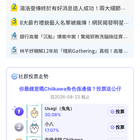
2
湯洛雯傳終於有好消息造人成功！兩大細節曝孕味極濃惹猜測：大肚婆先會咁！
3
8大最冇禮貌藝人名單被瘋傳！網民揭發明星真面目 一致數臭呢位係無品天花板？
4
銀行高層「沉船」爆案中案！驚揭邪教洗腦操控賣淫被吞600萬 幕後黑手講多錯多
5
林芊妤親解12年前「殘廁Gathering」真相！高層解約一句話重創尊嚴至今拒返TVB