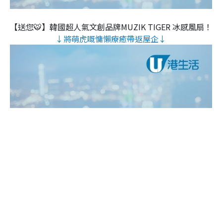
【送您🐯】韓國超人氣文創品牌MUZIK TIGER 冰感風扇！
↓將萌虎嘅慵懶療癒帶返屋企↓