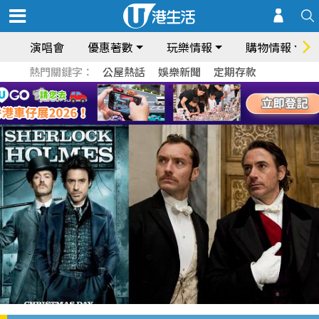
演唱會
優惠著數
玩樂情報
購物情報
熱門關鍵字：
公屋熱話
娛樂新聞
定期存款