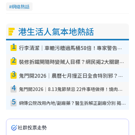
網絡熱話
港生活人氣本地熱話
1
行李清潔｜車轆污糟過馬桶58倍！專家警告忌用酒精抹 教1招免污手除菌
2
裝修拆鐵閘隨時變賊人目標？網民揭2大關鍵用途：裝新式等於白裝？附新舊鐵閘分別
3
鬼門開2026｜農曆七月撞正日全食特別邪？專家警告切忌做一事！揭4大禁忌+2招保平安
4
鬼門開2026｜8.13鬼節禁忌 22件事唔做得！燒肉、刺身要少食？半夜勿吹口哨/打呢個電話
5
網傳公院改用內地/副廠藥？醫生拆解正副廠分別 揭4類人換藥隨時出事