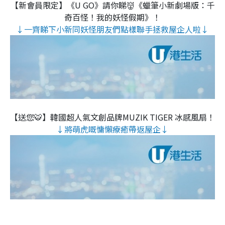
【新會員限定】《U GO》請你睇👹《蠟筆小新劇場版：千
奇百怪！我的妖怪假期》！
↓一齊睇下小新同妖怪朋友們點樣聯手拯救屋企人啦↓
【送您🐯】韓國超人氣文創品牌MUZIK TIGER 冰感風扇！
↓將萌虎嘅慵懶療癒帶返屋企↓