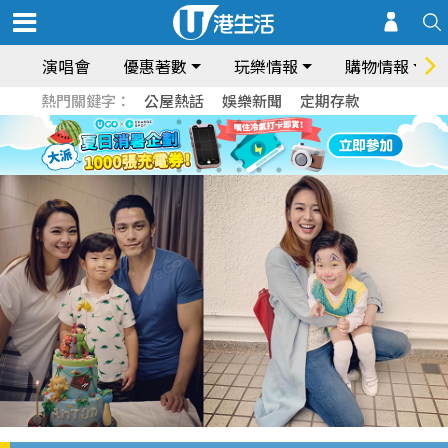
演唱會
優惠著數
玩樂情報
購物情報
熱門關鍵字：
公屋熱話
娛樂新聞
定期存款