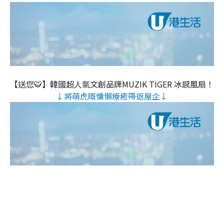
【送您🐯】韓國超人氣文創品牌MUZIK TIGER 冰感風扇！
↓將萌虎嘅慵懶療癒帶返屋企↓