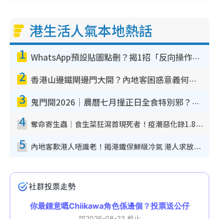
港生活人氣本地熱話
1
WhatsApp預設貼圖點刪？揭1招「反向操作」還原簡潔介面 附3步實測教學
2
香港山邊鐵閘邊門大開？內地客困惑意義何在！網民神回覆：呢種叫法理性防禦
3
鬼門開2026｜農曆七月撞正日全食特別邪？專家警告切忌做一事！揭4大禁忌+2招保平安
4
奪命寄生蟲｜食生菜狂瀉首現死者！疫潮惡化錄1.8萬宗病例 揭洗菜3大謬誤
5
內地客歎港人唔識老！揭港鐵保鮮級冷氣 港人求放過：咪投訴