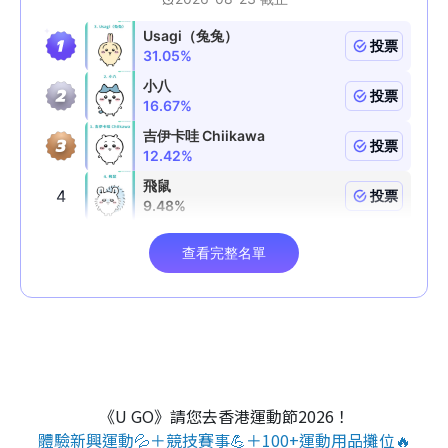
《U GO》請您去香港運動節2026！
體驗新興運動💦＋競技賽事💪＋100+運動用品攤位🔥