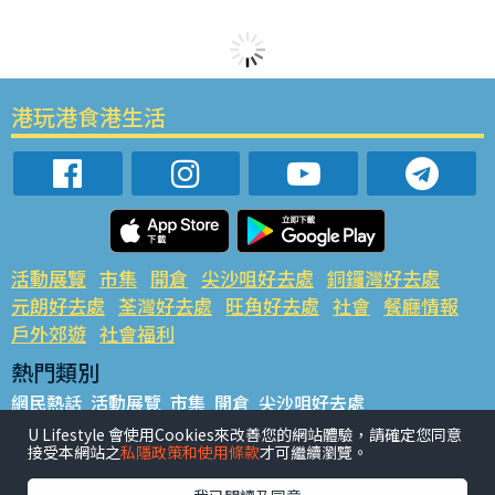
港玩港食港生活
活動展覽
市集
開倉
尖沙咀好去處
銅鑼灣好去處
元朗好去處
荃灣好去處
旺角好去處
社會
餐廳情報
戶外郊遊
社會福利
熱門類別
網民熱話
活動展覽
市集
開倉
尖沙咀好去處
銅鑼灣好去處
元朗好去處
荃灣好去處
旺角好去處
社會
U Lifestyle 會使用Cookies來改善您的網站體驗，請確定您同意
接受本網站之
私隱政策和使用條款
才可繼續瀏覽。
餐廳情報
戶外郊遊
熱門標籤