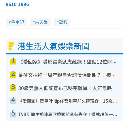
9610 1996
尋秦記
古天樂
電影
港生活人氣娛樂新聞
1
《愛回家》隱形富豪臥虎藏龍！盤點12位財氣逼人的有錢藝人：呢位靚女3億身家唔憂做
2
葉蒨文拍拖一周年親自否認情侶關係？！被質疑感情造假竟稱GM「普通同事」
3
30歲男藝人低調宣布已秘密離巢！人氣急跌變失蹤人口︰「這幾年過得並不容易」
4
《愛回家》童星Philip仔暫別幕前久違現身！15歲近況暴風長高蛻變帥氣少男
5
TVB新聞主播陳嘉欣鏡頭前罕有失守！遭林超英一句說話突襲嚇親當場大笑