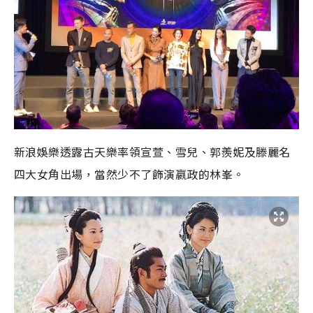
新浪娛樂透露古天樂率領宣萱、雪兒、郭羨妮及滕麗名
四大女角出場，當然少不了飾演嬴政的林峯。