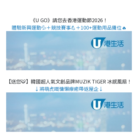
《U GO》請您去香港運動節2026！
體驗新興運動💦＋競技賽事💪＋100+運動用品攤位🔥
【送您🐯】韓國超人氣文創品牌MUZIK TIGER 冰感風扇！
↓將萌虎嘅慵懶療癒帶返屋企↓