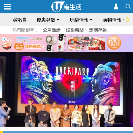
演唱會
優惠著數
玩樂情報
購物情報
熱門關鍵字：
公屋熱話
娛樂新聞
定期存款