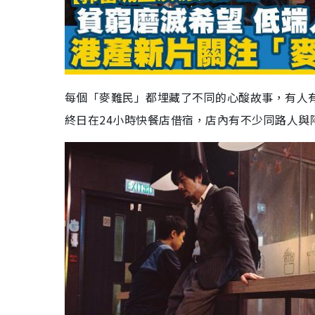
每個「麥難民」都埋藏了不同的心酸故事，有人
終日在
24
小時快餐店借宿，店內有不少同路人與