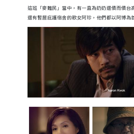
這班「麥難民」當中，有一直為奶奶還債而債台
還有暫居庇護宿舍的歌女阿珍，他們都以阿博為