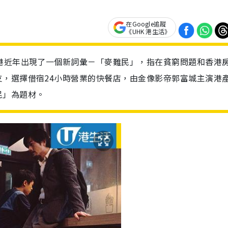
在Google追蹤
《UHK 港生活》
港近年出現了一個新詞彙－「麥難民」，指在貧窮問題和香港
，選擇借宿24小時營業的快餐店，由金像影帝郭富城主演港
民」為題材。