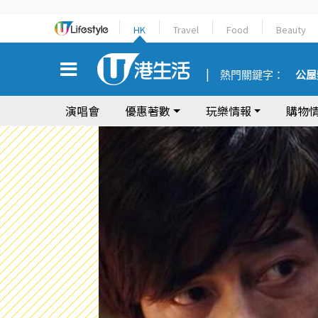
HK
Travel
Food
Beauty
熱門關鍵字：
公屋
演唱會
優惠著數
玩樂情報
購物