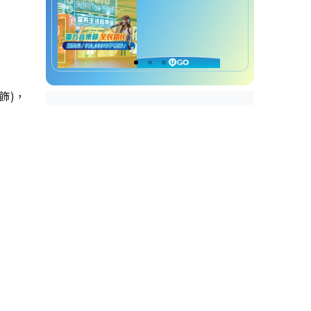
 飾
)
，