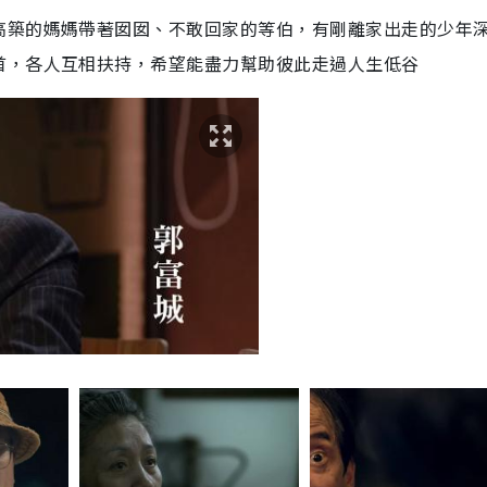
高築的媽媽帶著囡囡、不敢回家的等伯，有剛離家出走的少年
首，各人互相扶持，希望能盡力幫助彼此走過人生低谷