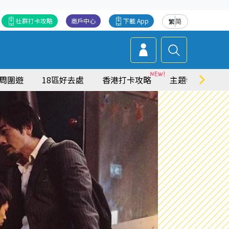
社群打卡攻略
商戶中心
下載 App
繁
简
周圍遊
18區好去處
香港打卡攻略
主題特集