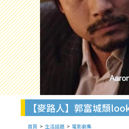
【麥路人】郭富城頹lo
首頁
生活話題
電影劇集