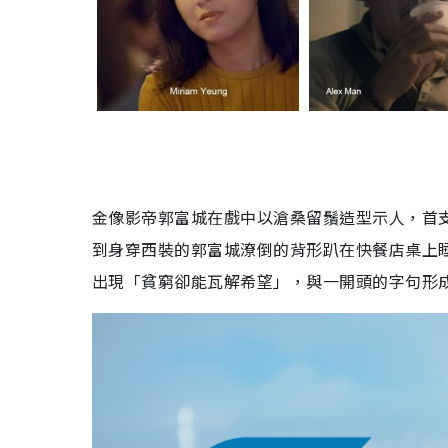
金像影帝郭富城在戲中以滄桑留鬚造型示人，首
到身穿西裝的郭富城潦倒的背形趴在快餐店桌上
出現「貧窮卻能瓦解希望」，與一開頭的字句形