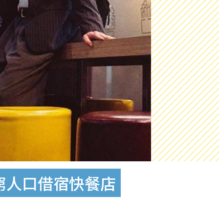
貧窮人口借宿快餐店