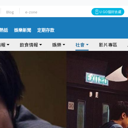
Blog
e-zone
U GO搵好去處
熱話
娛樂新聞
定期存款
情報
飲食情報
娛樂
社會
影片專區