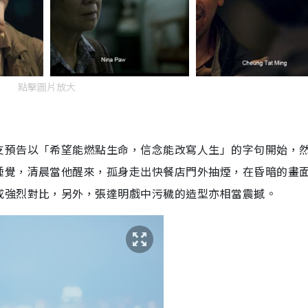
點擊圖片放大
支預告以「希望能燃點生命，信念能改寫人生」的字句開始，
睡覺，清晨當他醒來，孤身走出快餐店門外抽煙，在昏暗的畫
成強烈對比，另外，張達明戲中污穢的造型亦相當震撼。