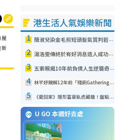
港生活人氣娛樂新聞
1
房屋
簡淑兒染金毛剪短頭髮氣質判若兩人！嚇壞老公麥大力都認唔出：「你做咩事？」
產新
2
湯洛雯傳終於有好消息造人成功！兩大細節曝孕味極濃惹猜測：大肚婆先會咁！
3
五索親揭10年前負債人生逆襲奇蹟！全靠去一地方轉運後即遇上馬先生
4
林芊妤親解12年前「殘廁Gathering」真相！高層解約一句話重創尊嚴至今拒返TVB
5
《愛回家》隱形富豪臥虎藏龍！盤點12位財氣逼人的有錢藝人：呢位靚女3億身家唔憂做
U GO 本週好去處