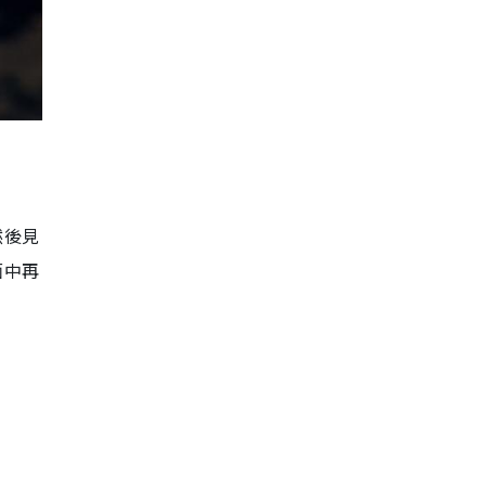
然後見
面中再