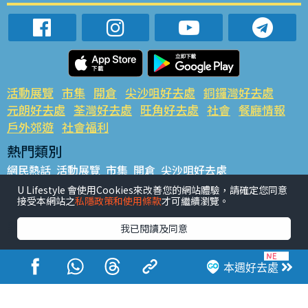
活動展覽
市集
開倉
尖沙咀好去處
銅鑼灣好去處
元朗好去處
荃灣好去處
旺角好去處
社會
餐廳情報
戶外郊遊
社會福利
熱門類別
網民熱話
活動展覽
市集
開倉
尖沙咀好去處
銅鑼灣好去處
元朗好去處
荃灣好去處
旺角好去處
社會
U Lifestyle 會使用Cookies來改善您的網站體驗，請確定您同意
接受本網站之
私隱政策和使用條款
才可繼續瀏覽。
餐廳情報
戶外郊遊
熱門標籤
我已閱讀及同意
#UGO搵好去處
#人氣活動推介
#美食社群熱話
#親子玩樂好去處
#ULifestyle應用程式
#限時搶
本週好去處
#UJetso禮物放送
#ULifestyle商戶中心
#著數
#網絡熱話