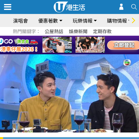
演唱會
優惠著數
玩樂情報
購物情報
熱門關鍵字：
公屋熱話
娛樂新聞
定期存款