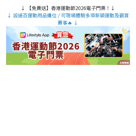
↓ 【免費送】香港運動節2026電子門票！↓
↓ 設過百運動用品攤位 / 可現場體驗多項新穎運動及觀賞
賽事🔥 ↓