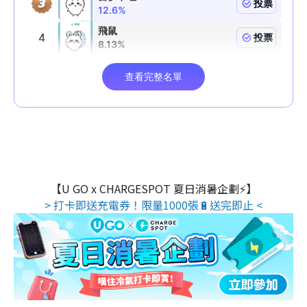
【U GO x CHARGESPOT 夏日消暑企劃⚡】
> 打卡即送充電券！限量1000張🔋送完即止 <