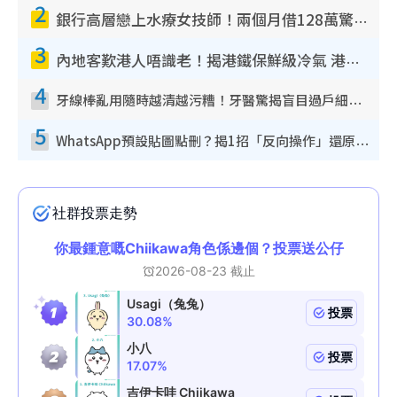
2
銀行高層戀上水療女技師！兩個月借128萬驚覺「沉船」沉落火海 揭背後疑似邪教操控賣淫
3
內地客歎港人唔識老！揭港鐵保鮮級冷氣 港人求放過：咪投訴
4
牙線棒亂用隨時越清越污糟！牙醫驚揭盲目過戶細菌恐致蛀牙：呢種先係日常真保養
5
WhatsApp預設貼圖點刪？揭1招「反向操作」還原簡潔介面 附3步實測教學