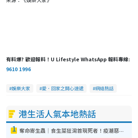
有料爆? 歡迎報料！U Lifestyle WhatsApp 報料專線:
9610 1996
娛樂大家
愛．回家之開心速遞
網絡熱話
港生活人氣本地熱話
1
奪命寄生蟲｜食生菜狂瀉首現死者！疫潮惡化錄1.8萬宗病例 揭洗菜3大謬誤