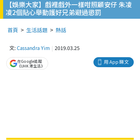
【娛樂大家】戲裡戲外一樣咁照顧安仔 朱凌
凌2個貼心舉動護好兄弟避過懲罰
首頁
生活話題
熱話
文:
Cassandra Yim
2019.03.25
在Google追蹤
用 App 睇文
《UHK 港生活》