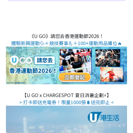
《U GO》請您去香港運動節2026！
體驗新興運動💦＋競技賽事💪＋100+運動用品攤位🔥
【U GO x CHARGESPOT 夏日消暑企劃⚡】
> 打卡即送充電券！限量1000張🔋送完即止 <