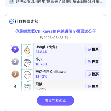
網傳公院改用內地/副廠藥？醫生拆解正副廠分別 揭4類人換藥隨時出事