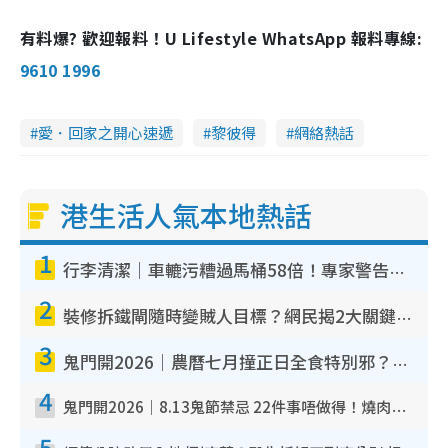
有料爆? 歡迎報料！U Lifestyle WhatsApp 報料專線:
9610 1996
愛．回家之開心速遞
黎彼得
網絡熱話
港生活人氣本地熱話
1
行李清潔｜車轆污糟過馬桶58倍！專家警告忌用酒精抹 教1招免污手除菌
2
裝修拆鐵閘隨時變賊人目標？網民揭2大關鍵用途：裝新式等於白裝？附新舊鐵閘分別
3
鬼門開2026｜農曆七月撞正日全食特別邪？專家警告切忌做一事！揭4大禁忌+2招保平安
4
鬼門開2026｜8.13鬼節禁忌 22件事唔做得！燒肉、刺身要少食？半夜勿吹口哨/打呢個電話
5