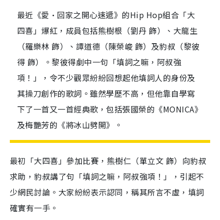
最近《愛•回家之開心速遞》的Hip Hop組合「大
四喜」爆紅，成員包括熊樹根（劉丹 飾）、大龍生
（羅樂林 飾）、譚道德（陳榮峻 飾）及豹叔（黎彼
得 飾）。黎彼得劇中一句「填詞之嘛，阿叔強
項！」，令不少觀眾紛紛回想起他填詞人的身份及
其操刀創作的歌詞。雖然學歷不高，但他靠自學寫
下了一首又一首經典歌，包括張國榮的《MONICA》
及梅艷芳的《將冰山劈開》。
最初「大四喜」參加比賽，熊樹仁（單立文 飾）向豹叔
求助，豹叔講了句「填詞之嘛，阿叔強項！」，引起不
少網民討論。大家紛紛表示認同，稱其所言不虛，填詞
確實有一手。