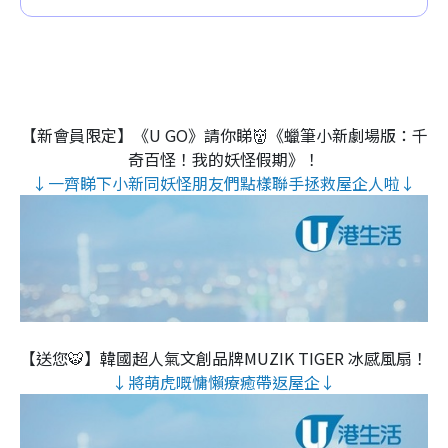
【新會員限定】《U GO》請你睇👹《蠟筆小新劇場版：千
奇百怪！我的妖怪假期》！
↓一齊睇下小新同妖怪朋友們點樣聯手拯救屋企人啦↓
【送您🐯】韓國超人氣文創品牌MUZIK TIGER 冰感風扇！
↓將萌虎嘅慵懶療癒帶返屋企↓