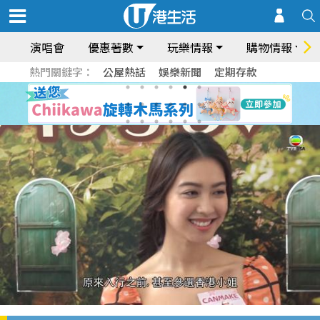
演唱會
優惠著數
玩樂情報
購物情報
熱門關鍵字：
公屋熱話
娛樂新聞
定期存款