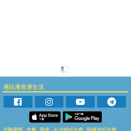
港玩港食港生活
活動展覽
市集
開倉
尖沙咀好去處
銅鑼灣好去處