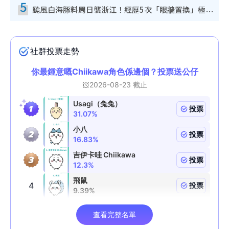
5
颱風白海豚料周日襲浙江！經歷5次「眼牆置換」極罕見 成登陸內地最長途颱風