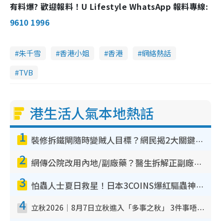
有料爆? 歡迎報料！U Lifestyle WhatsApp 報料專線:
9610 1996
朱千雪
香港小姐
香港
網絡熱話
TVB
港生活人氣本地熱話
1
裝修拆鐵閘隨時變賊人目標？網民揭2大關鍵用途：裝新式等於白裝？附新舊鐵閘分別
2
網傳公院改用內地/副廠藥？醫生拆解正副廠分別 揭4類人換藥隨時出事
3
怕蟲人士夏日救星！日本3COINS爆紅驅蟲神器$45起 1招「全程免觸碰」輕鬆搞定小強
4
立秋2026｜8月7日立秋進入「多事之秋」 3件事唔做得！專家教6招開運 清枱頭／銀包納氣接好運