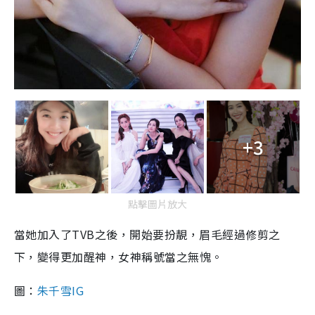
+3
點擊圖片放大
當她加入了TVB之後，開始要扮靚，眉毛經過修剪之
下，變得更加醒神，女神稱號當之無愧。
圖：
朱千雪IG