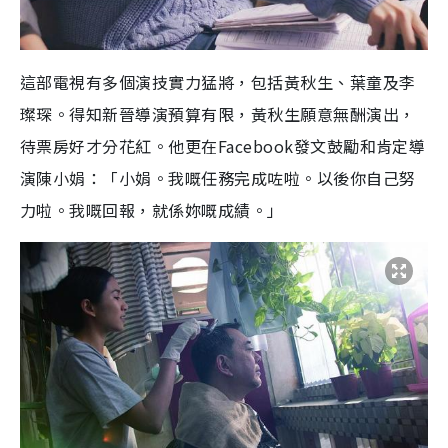
這部電視有多個演技實力猛將，包括黃秋生、葉童及李
璨琛。得知新晉導演預算有限，黃秋生願意無酬演出，
待票房好才分花紅。他更在Facebook發文鼓勵和肯定導
演陳小娟：「小娟。我嘅任務完成咗啦。以後你自己努
力啦。我嘅回報，就係妳嘅成績。」