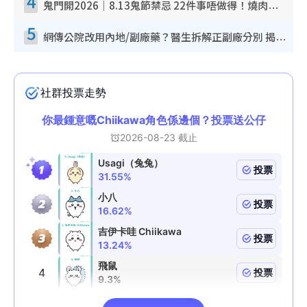
4
鬼門開2026｜8.13鬼節禁忌 22件事唔做得！燒肉、刺身要少食？半夜勿吹口哨/打呢個電話
5
網傳公院改用內地/副廠藥？醫生拆解正副廠分別 揭4類人換藥隨時出事