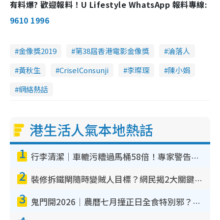
有料爆? 歡迎報料！U Lifestyle WhatsApp 報料專線:
9610 1996
金像獎2019
第38屆香港電影金像獎
淪落人
黃秋生
CriselConsunji
李璨琛
陳小娟
網絡熱話
港生活人氣本地熱話
1
行李清潔｜車轆污糟過馬桶58倍！專家警告忌用酒精抹 教1招免污手除菌
2
裝修拆鐵閘隨時變賊人目標？網民揭2大關鍵用途：裝新式等於白裝？附新舊鐵閘分別
3
鬼門開2026｜農曆七月撞正日全食特別邪？專家警告切忌做一事！揭4大禁忌+2招保平安