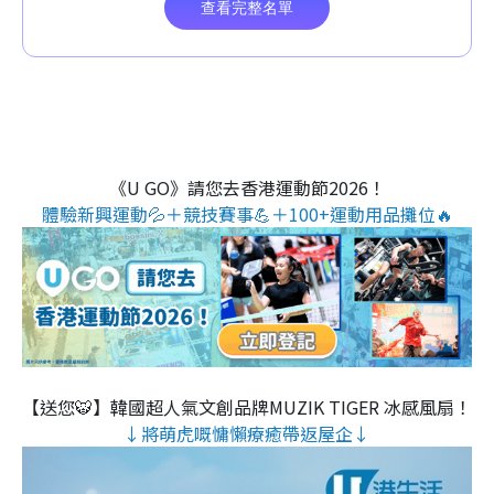
《U GO》請您去香港運動節2026！
體驗新興運動💦＋競技賽事💪＋100+運動用品攤位🔥
【送您🐯】韓國超人氣文創品牌MUZIK TIGER 冰感風扇！
↓將萌虎嘅慵懶療癒帶返屋企↓