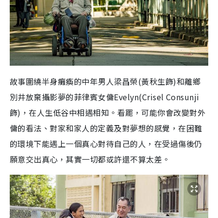
故事圍繞半身癱瘓的中年男人梁昌榮(黃秋生飾)和離鄉
別井放棄攝影夢的菲律賓女傭Evelyn(Crisel Consunji
飾)，在人生低谷中相遇相知。看罷，可能你會改變對外
傭的看法、對家和家人的定義及對夢想的感覺，在困難
的環境下能遇上一個真心對待自己的人，在受過傷後仍
願意交出真心，其實一切都或許還不算太差。