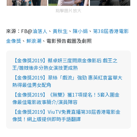
點擊圖片放大
來源：
FB@
淪落人
、
黃秋生
、
陳小娟
、
第
38
屆香港電影
金像獎
、
鮮浪潮
、電影預告截圖及劇照
【金像獎2019】蔡卓妍三度問鼎金像影后 戲王之
王/雛妓後非分熟女演技更成熟
【金像獎2019】翠絲「戲流」強勁 惠英紅袁富華大
熱得最佳男女配角
【金像獎2019】《無雙》獲17項提名！5套入圍金
像最佳電影故事簡介/演員陣容
【金像獎2019】ViuTV免費直播第38屆香港電影金
像獎！網上版提供即時手語翻譯