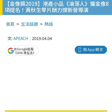
【金像獎2019】港產小品《淪落人》獲金像8
項提名！黃秋生零片酬力撐新晉導演
首頁
生活話題
熱話
文:
APEACH
2019.04.04
在Google追蹤
用 App 睇文
《UHK 港生活》